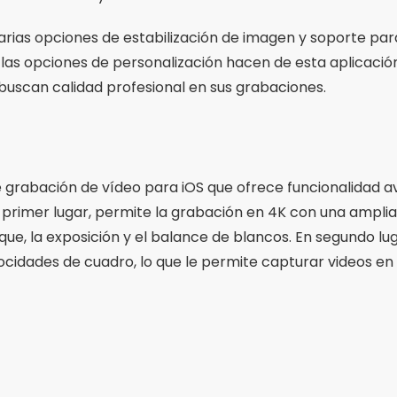
que, la exposición y el balance de blancos. En segundo lug
ocidades de cuadro, lo que le permite capturar videos e
Publicidad - SpotAds
rte para accesorios profesionales como micrófonos y m
nalizable, lo que permite a los usuarios ajustar la config
e grabación y la precisión de los controles hacen de esta
de alta calidad.
ciales en aplicaciones de grab
ara grabar vídeos, es importante considerar algunas carac
 de controlar manualmente la exposición, el enfoque y e
 en la calidad del vídeo. Además, la compatibilidad con 
ucial para garantizar imágenes nítidas y detalladas.