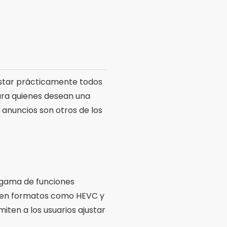
 gama de funciones
os en formatos como HEVC y
iten a los usuarios ajustar
ra grabación en cámara
ión una opción popular entre
avanzada para cineastas y
ia gama de controles