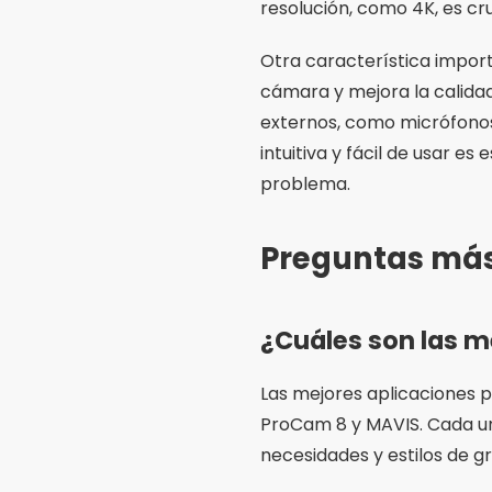
El uso de una aplicación d
grabación como la exposici
resolución. Esto se traduc
¿Cómo elegir la m
Para elegir la mejor aplic
como la calidad de grabaci
también si la aplicación a
¿Las aplicaciones
Algunas aplicaciones de g
Filmic Pro y ProCam 8, pu
características que ofrece