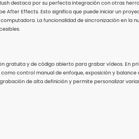
ush destaca por su perfecta integración con otras her
 After Effects. Esto significa que puede iniciar un proye
 computadora. La funcionalidad de sincronización en la n
cesibles.
gratuita y de código abierto para grabar vídeos. En pri
 como control manual de enfoque, exposición y balance 
 grabación de alta definición y permite personalizar vari
Publicidad - SpotAds
tamente configurable, lo que permite a los usuarios aj
ón de vídeo. Esto la convierte en una excelente opción 
sto adicional. La sencillez de la interfaz y la ausencia d
licación.