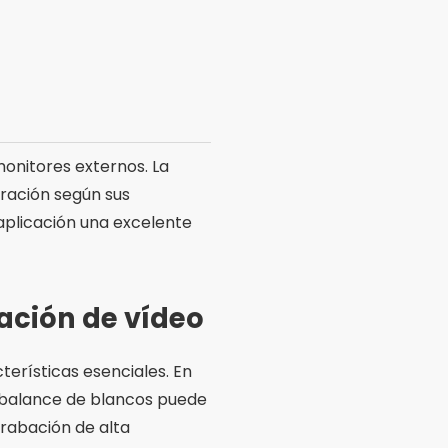
el movimiento de la
aplicación con accesorios
. Por último, una interfaz
ta calidad sin ningún
s?
Rush, Open Camera,
rse a diferentes
specífica?