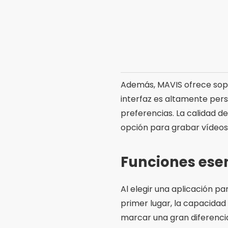
Otra característica import
cámara y mejora la calidad
externos, como micrófonos 
intuitiva y fácil de usar e
problema.
Preguntas más
¿Cuáles son las m
Las mejores aplicaciones 
ProCam 8 y MAVIS. Cada un
necesidades y estilos de g
¿Por qué utilizar 