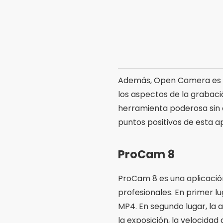
ProCam 8
ProCam 8 es una aplicació
profesionales. En primer 
MP4. En segundo lugar, la 
la exposición, la velocidad 
Además, ProCam 8 tiene va
lenta. La interfaz intuitiv
los usuarios de iPhone que
TORDO MÚSICO
MAVIS es una aplicación d
profesionales del vídeo. E