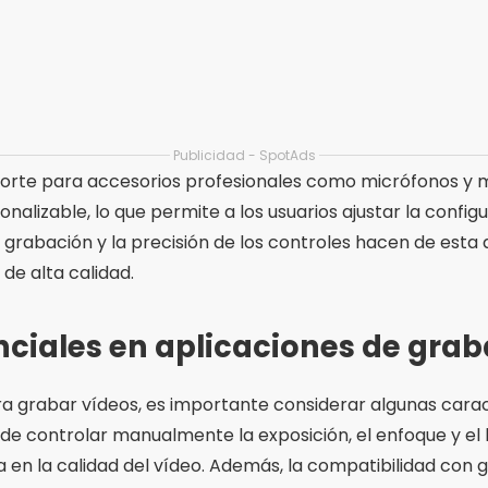
ante es la estabilización de imagen, que ayuda a reducir 
 general del video. Además, la capacidad de integrar la 
y cardanes, puede ampliar las posibilidades de grabación
s esencial para garantizar que puedas capturar vídeos de al
 frecuentes
ejores aplicaciones para grabar vídeo
para grabar vídeos incluyen Filmic Pro, Adobe Premiere 
o ofrece una funcionalidad específica que puede adapta
rabación.
una aplicación de grabación de vídeo e