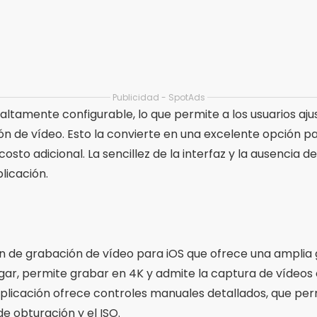
n de grabación de vídeo para iOS que ofrece una amplia
lugar, permite grabar en 4K y admite la captura de víde
aplicación ofrece controles manuales detallados, que perm
de obturación y el ISO.
rias opciones de estabilización de imagen y soporte pa
a y las opciones de personalización hacen de esta aplicac
 buscan calidad profesional en sus grabaciones.
e grabación de vídeo para iOS que ofrece funcionalidad 
n primer lugar, permite la grabación en 4K con una ampl