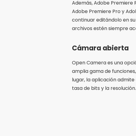
Además, Adobe Premiere R
Adobe Premiere Pro y Adobe
continuar editándolo en su
archivos estén siempre ac
Cámara abierta
Open Camera es una opción 
amplia gama de funciones,
lugar, la aplicación admite
tasa de bits y la resolución.
Además, Open Camera es al
los aspectos de la grabaci
herramienta poderosa sin co
puntos positivos de esta ap