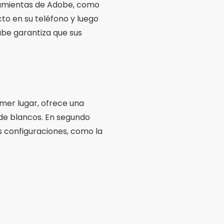
ramientas de Adobe, como
cto en su teléfono y luego
ube garantiza que sus
mer lugar, ofrece una
de blancos. En segundo
as configuraciones, como la
ustar prácticamente todos
para quienes desean una
e anuncios son otros de los