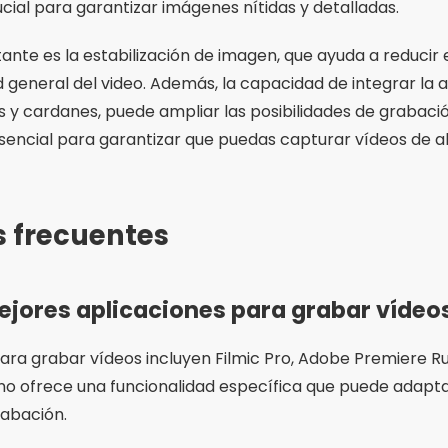
e grabación de video dedicada le brinda un mayor contro
ón, el enfoque y el balance de blancos, además de permit
e en vídeos de mejor calidad y mayor profesionalismo.
ejor aplicación para grabar vídeos?
ación para grabar videos, es importante considerar sus ne
ón deseada, los controles manuales disponibles y la facil
dmite accesorios externos y la integración con otras herr
 de grabación de vídeo son gratuitas?
rabación de video, como Open Camera, son gratuitas, mi
eden tener un costo. Es importante comprobar las opcion
 cada aplicación antes de tomar una decisión.