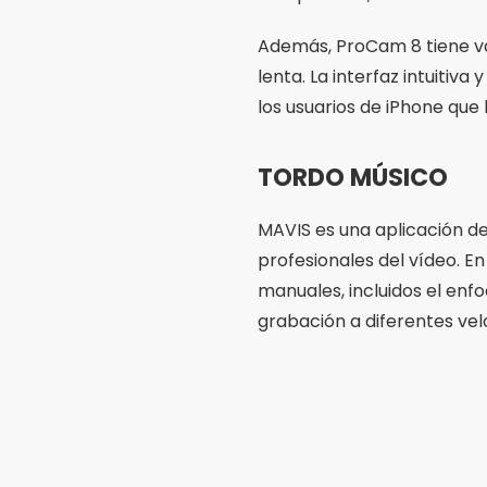
manuales, incluidos el enfo
grabación a diferentes vel
Además, MAVIS ofrece sopo
interfaz es altamente perso
preferencias. La calidad d
opción para grabar vídeos 
Funciones esen
Al elegir una aplicación p
primer lugar, la capacidad
marcar una gran diferencia
resolución, como 4K, es cr