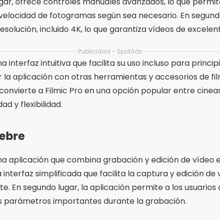
gar, ofrece controles manuales avanzados, lo que permite 
a velocidad de fotogramas según sea necesario. En segundo
solución, incluido 4K, lo que garantiza vídeos de excelent
Publicidad - SpotAds
a interfaz intuitiva que facilita su uso incluso para princi
rar la aplicación con otras herramientas y accesorios de f
convierte a Filmic Pro en una opción popular entre cinea
d y flexibilidad.
iebre
a aplicación que combina grabación y edición de vídeo e
 interfaz simplificada que facilita la captura y edición d
e. En segundo lugar, la aplicación permite a los usuarios a
s parámetros importantes durante la grabación.