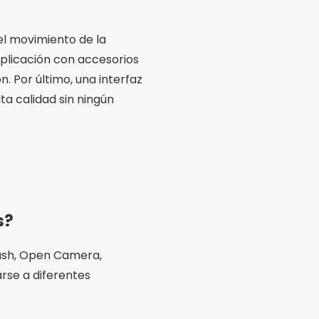
l sobre los parámetros de
ir la captura de alta
cesidades específicas,
idad de uso. Evalúe
amientas.
entras que otras, como
es de precios y