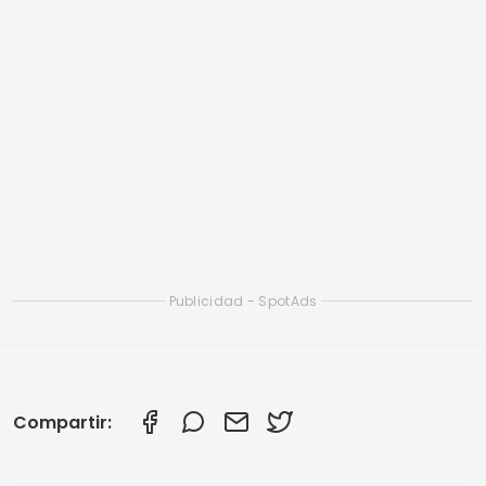
Las mejores aplicaciones gratuitas y de pago
para ver K-dramas.
Aplicaciones gratuitas sin conexión para ver K-
dramas