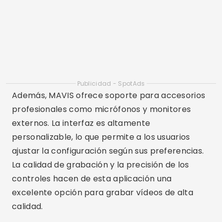
una gran diferencia en la calidad del vídeo.
Además, la compatibilidad con grabación de
alta resolución, como 4K, es crucial para
garantizar imágenes nítidas y detalladas.
Otra característica importante es la
estabilización de imagen, que ayuda a reducir el
movimiento de la cámara y mejora la calidad
general del video. Además, la capacidad de
integrar la aplicación con accesorios externos,
como micrófonos y cardanes, puede ampliar las
posibilidades de grabación. Por último, una
interfaz intuitiva y fácil de usar es esencial para
garantizar que puedas capturar vídeos de alta
calidad sin ningún problema.