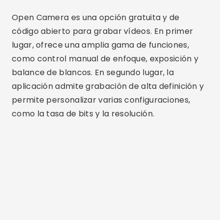
Publicidad - SpotAds
Además, Open Camera es altamente
configurable, lo que permite a los usuarios
ajustar prácticamente todos los aspectos de la
grabación de vídeo. Esto la convierte en una
excelente opción para quienes desean una
herramienta poderosa sin costo adicional. La
sencillez de la interfaz y la ausencia de anuncios
son otros de los puntos positivos de esta
aplicación.
ProCam 8
ProCam 8 es una aplicación de grabación de
vídeo para iOS que ofrece una amplia gama de
funciones profesionales. En primer lugar,