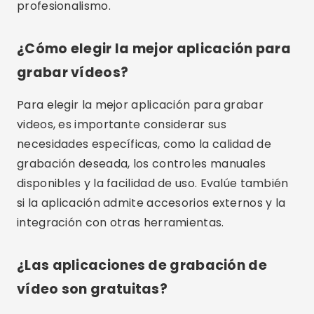
Sí, muchas de estas aplicaciones, como Filmic
Pro y ProCam 8, admiten grabación de alta
resolución, incluido 4K. Esto asegura que sus
videos sean de la mejor calidad posible.
Conclusión
En conclusión, elegir la aplicación adecuada
para grabar vídeos puede marcar una gran
diferencia en la calidad y facilidad de capturar
momentos especiales. Desde opciones gratuitas
y de código abierto hasta aplicaciones
profesionales con funcionalidad avanzada, hay
una herramienta para cada necesidad. Pruebe
algunas de las aplicaciones mencionadas en
este artículo y descubra cuál se adapta mejor a