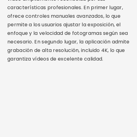
características profesionales. En primer lugar,
ofrece controles manuales avanzados, lo que
permite a los usuarios ajustar la exposición, el
enfoque y la velocidad de fotogramas según sea
necesario. En segundo lugar, la aplicación admite
grabación de alta resolución, incluido 4K, lo que
garantiza vídeos de excelente calidad.
Publicidad - SpotAds
Además, Filmic Pro tiene una interfaz intuitiva
que facilita su uso incluso para principiantes.
Otra gran ventaja es la posibilidad de integrar la
aplicación con otras herramientas y accesorios
de filmación, como gimbals y micrófonos
externos. Esto convierte a Filmic Pro en una
opción popular entre cineastas y creadores de