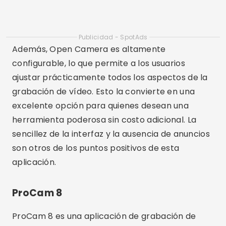
permite grabar en 4K y admite la captura de
vídeos en formatos como HEVC y MP4. En
segundo lugar, la aplicación ofrece controles
manuales detallados, que permiten a los
usuarios ajustar la exposición, la velocidad de
obturación y el ISO.
Además, ProCam 8 tiene varias opciones de
estabilización de imagen y soporte para
grabación en cámara lenta. La interfaz intuitiva y
las opciones de personalización hacen de esta
aplicación una opción popular entre los usuarios
de iPhone que buscan calidad profesional en sus
grabaciones.
TORDO MÚSICO