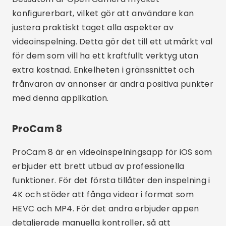
Dessutom har ProCam 8 flera
bildstabiliseringsalternativ och stöd för slow
motion-inspelning. Det intuitiva gränssnittet och
anpassningsalternativen gör den här appen till
ett populärt val bland iPhone-användare som
letar efter professionell kvalitet i sina
inspelningar.
MAVIS
MAVIS är en videoinspelningsapp för iOS som
erbjuder avancerad funktionalitet för
filmskapare och videoproffs. För det första
tillåter den 4K-inspelning med ett brett utbud
av manuella kontroller, inklusive fokus,