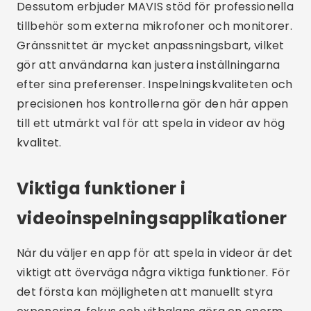
och lättanvänt gränssnitt viktigt för att
säkerställa att du kan spela in videor av hög
kvalitet utan krångel.
FAQ
Vilka är de bästa apparna för att
spela in videor?
De bästa apparna för att spela in videor
inkluderar Filmic Pro, Adobe Premiere Rush,
Open Camera, ProCam 8 och MAVIS. Var och en
erbjuder specifik funktionalitet som kan passa
olika behov och inspelningsstilar.