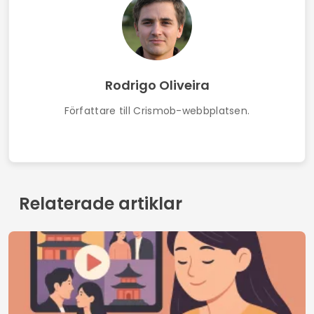
Gratis app för att titta på filmer online
Villkor
Kontakt
Integritetspolicy
Vilka vi är
© 2026 Crismob