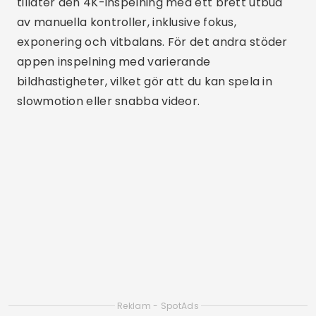
videoinspelningsapplikationer
När du väljer en app för att spela in videor är det
viktigt att överväga några viktiga funktioner. För
det första kan möjligheten att manuellt styra
exponering, fokus och vitbalans göra en enorm
skillnad i videokvalitet. Dessutom är stöd för
högupplöst inspelning, såsom 4K, avgörande för
att säkerställa skarpa, detaljerade bilder.
En annan viktig funktion är bildstabilisering, som
hjälper till att minska kameraskakningar och
förbättrar den övergripande videokvaliteten.
Dessutom kan möjligheten att integrera
applikationen med externa tillbehör, såsom
mikrofoner och gimbals, utöka
inspelningsmöjligheterna. Slutligen är ett intuitivt