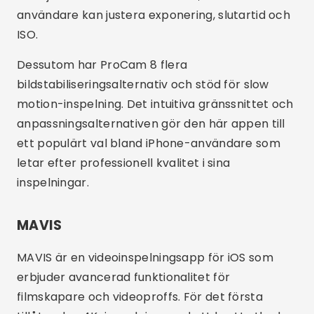
exponering och vitbalans. För det andra stöder
appen inspelning med varierande
bildhastigheter, vilket gör att du kan spela in
slowmotion eller snabba videor.
Reklam - SpotAds
Dessutom erbjuder MAVIS stöd för professionella
tillbehör som externa mikrofoner och monitorer.
Gränssnittet är mycket anpassningsbart, vilket
gör att användarna kan justera inställningarna
efter sina preferenser. Inspelningskvaliteten och
precisionen hos kontrollerna gör den här appen
till ett utmärkt val för att spela in videor av hög
kvalitet.
Viktiga funktioner i