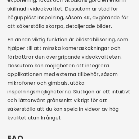
Varför använda en specifik
videoinspelningsapp?
Att använda en dedikerad videoinspelningsapp
ger dig större kontroll över
inspelningsparametrar som exponering, fokus
och vitbalans, samt möjliggör högupplöst
inspelning. Detta resulterar i bättre kvalitet på
videor och större professionalism.
Hur väljer man den bästa appen för att
spela in videor?
För att välja den bästa appen för att spela in
videor är det viktigt att ta hänsyn till dina
specifika behov, såsom önskad