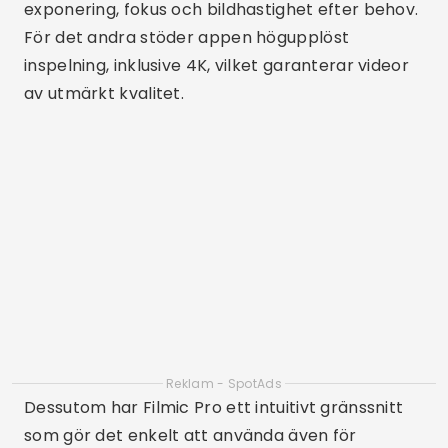
exponering, fokus och bildhastighet efter behov.
För det andra stöder appen högupplöst
inspelning, inklusive 4K, vilket garanterar videor
av utmärkt kvalitet.
Reklam - SpotAds
Dessutom har Filmic Pro ett intuitivt gränssnitt
som gör det enkelt att använda även för
nybörjare. En annan stor fördel är möjligheten
att integrera applikationen med andra
filmverktyg och tillbehör, som gimbals och
externa mikrofoner. Detta gör Filmic Pro till ett
populärt val bland filmskapare och
innehållsskapare som letar efter kvalitet och
flexibilitet.
Adobe Premiere Rush