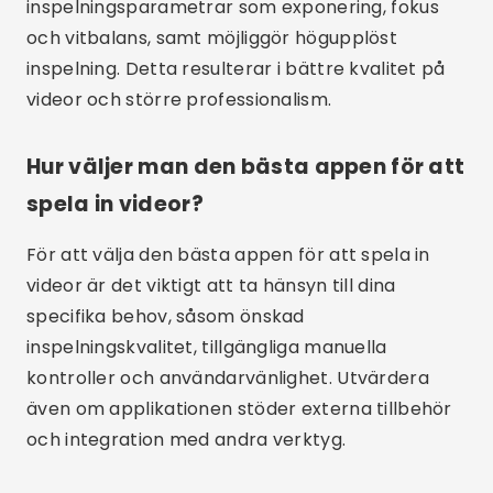
Ja, många av dessa appar, som Filmic Pro och
ProCam 8, stöder högupplöst inspelning,
inklusive 4K. Detta säkerställer att dina videor är
av bästa möjliga kvalitet.
Slutsats
Sammanfattningsvis, att välja rätt app för att
spela in videor kan göra stor skillnad i kvaliteten
och enkelheten att fånga speciella ögonblick.
Från gratis och öppen källkod till professionella
appar med avancerad funktionalitet, det finns
ett verktyg för alla behov. Prova några av
apparna som nämns i den här artikeln och ta
reda på vilken som bäst motsvarar dina