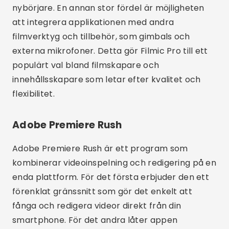
Adobe Premiere Rush är ett program som
kombinerar videoinspelning och redigering på en
enda plattform. För det första erbjuder den ett
förenklat gränssnitt som gör det enkelt att
fånga och redigera videor direkt från din
smartphone. För det andra låter appen
användare justera exponering, vitbalans och
andra viktiga parametrar under inspelning.
Dessutom sticker Adobe Premiere Rush ut för sin
perfekta integration med andra Adobe-verktyg,
som Adobe Premiere Pro och Adobe After
Effects. Det betyder att du kan starta ett
projekt på din telefon och sedan fortsätta
redigera på din dator.
Molnsynkroniseringsfunktioner säkerställer att