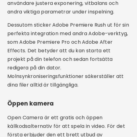
dina filer alltid är tillgängliga.
Öppen kamera
Open Camera är ett gratis och öppen
källkodsalternativ för att spela in video. För det
första erbjuder den ett brett utbud av
funktioner, såsom manuell kontroll av fokus,
exponering och vitbalans. För det andra stöder
appen högupplöst inspelning och tillåter
anpassning av olika inställningar som
bithastighet och upplösning.
Reklam - SpotAds
Dessutom är Open Camera mycket
konfigurerbart, vilket gör att användare kan