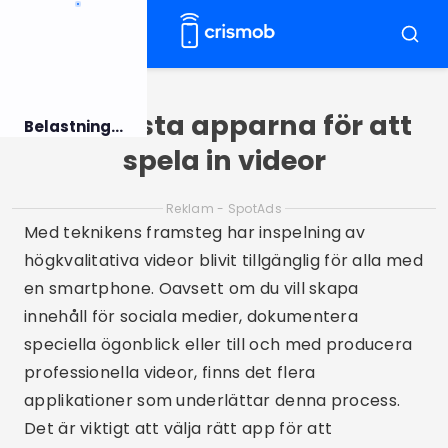
Pular
för
Meny
Sök
innehållet
De 5 bästa apparna för att
Belastning...
spela in videor
Reklam - SpotAds
Med teknikens framsteg har inspelning av
högkvalitativa videor blivit tillgänglig för alla med
en smartphone. Oavsett om du vill skapa
innehåll för sociala medier, dokumentera
speciella ögonblick eller till och med producera
professionella videor, finns det flera
applikationer som underlättar denna process.
Det är viktigt att välja rätt app för att