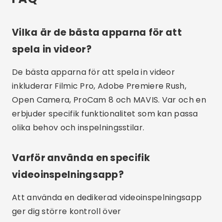
inspelningskvalitet, tillgängliga manuella
kontroller och användarvänlighet. Utvärdera
även om applikationen stöder externa tillbehör
och integration med andra verktyg.
Är videoinspelningsappar gratis?
Vissa videoinspelningsappar, som Open Camera,
är gratis, medan andra, som Filmic Pro och
ProCam 8, kan kosta dig. Det är viktigt att
kontrollera prissättningsalternativen och
funktionerna som erbjuds av varje applikation
innan du fattar ett beslut.
Är det möjligt att spela in högupplösta
videor med dessa applikationer?