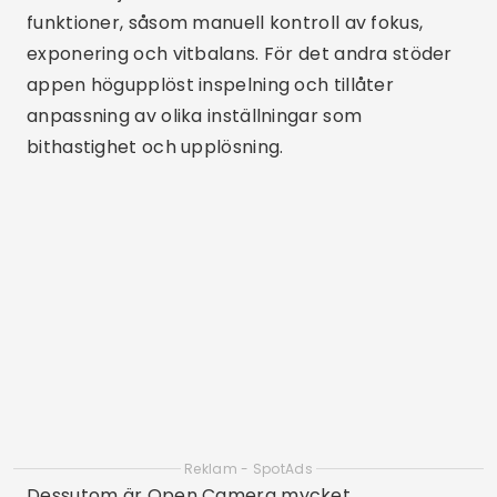
justera praktiskt taget alla aspekter av
videoinspelning. Detta gör det till ett utmärkt val
för dem som vill ha ett kraftfullt verktyg utan
extra kostnad. Enkelheten i gränssnittet och
frånvaron av annonser är andra positiva punkter
med denna applikation.
ProCam 8
ProCam 8 är en videoinspelningsapp för iOS som
erbjuder ett brett utbud av professionella
funktioner. För det första tillåter den inspelning i
4K och stöder att fånga videor i format som
HEVC och MP4. För det andra erbjuder appen
detaljerade manuella kontroller, så att
användare kan justera exponering, slutartid och
ISO.