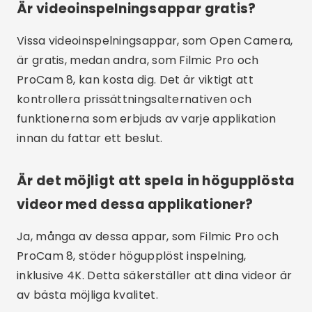
förväntningar och registrerade mål. Att
investera i en bra videoinspelningsapp är
avgörande för att säkerställa att dina videor
håller hög kvalitet och har önskad effekt.
Reklam - SpotAds
Dela: