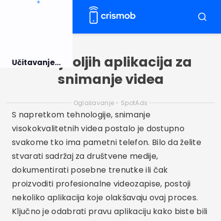
Pular
za
Jelovnik
Traži
sadržaj
5 najboljih aplikacija za
Učitavanje...
snimanje videa
Oglašavanje - SpotAds
S napretkom tehnologije, snimanje
visokokvalitetnih videa postalo je dostupno
svakome tko ima pametni telefon. Bilo da želite
stvarati sadržaj za društvene medije,
dokumentirati posebne trenutke ili čak
proizvoditi profesionalne videozapise, postoji
nekoliko aplikacija koje olakšavaju ovaj proces.
Ključno je odabrati pravu aplikaciju kako biste bili