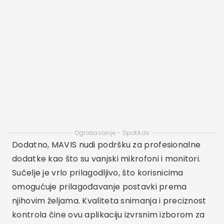
može napraviti veliku razliku u kvaliteti videa.
Osim toga, podrška za snimanje visoke
razlučivosti, kao što je 4K, ključna je za osiguranje
oštrih, detaljnih slika.
Još jedna važna značajka je stabilizacija slike,
koja pomaže smanjiti podrhtavanje kamere i
poboljšava ukupnu kvalitetu videa. Nadalje,
mogućnost integracije aplikacije s vanjskim
dodacima, poput mikrofona i gimbala, može
proširiti mogućnosti snimanja. Konačno, intuitivno
i jednostavno sučelje ključno je za snimanje video
zapisa visoke kvalitete bez ikakvih problema.
Pitanja