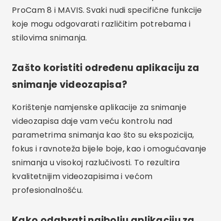
Jesu li aplikacije za snimanje videa
besplatne?
Neke aplikacije za snimanje videozapisa, poput
Open Camera, besplatne su, dok druge, poput
Filmic Pro i ProCam 8, mogu koštati. Prije
donošenja odluke važno je provjeriti opcije cijena
i značajke koje nudi svaka aplikacija.
Je li moguće s ovim aplikacijama
snimati videozapise visoke
razlučivosti?
Da, mnoge od ovih aplikacija, poput Filmic Pro i
ProCam 8, podržavaju snimanje visoke
razlučivosti, uključujući 4K. To osigurava da su vaši