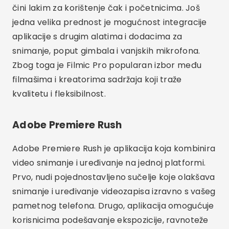
Adobe Premiere Rush je aplikacija koja kombinira
video snimanje i uređivanje na jednoj platformi.
Prvo, nudi pojednostavljeno sučelje koje olakšava
snimanje i uređivanje videozapisa izravno s vašeg
pametnog telefona. Drugo, aplikacija omogućuje
korisnicima podešavanje ekspozicije, ravnoteže
bijele boje i drugih važnih parametara tijekom
snimanja.
Nadalje, Adobe Premiere Rush ističe se
savršenom integracijom s drugim Adobe alatima,
kao što su Adobe Premiere Pro i Adobe After
Effects. To znači da možete započeti projekt na
telefonu, a zatim nastaviti s uređivanjem na
računalu. Funkcionalnost sinkronizacije u oblaku
osigurava da su vaše datoteke uvijek dostupne.