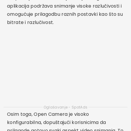
alat bez dodatnih troškova. Jednostavnost
sučelja i odsutnost oglasa druge su pozitivne
strane ove aplikacije.
ProCam 8
ProCam 8 je aplikacija za snimanje videa za iOS
koja nudi širok raspon profesionalnih značajki.
Prvo, omogućuje snimanje u 4K i podržava
snimanje videa u formatima kao što su HEVC i
MP4. Drugo, aplikacija nudi detaljne ručne
kontrole, omogućujući korisnicima podešavanje
ekspozicije, brzine zatvarača i ISO.
Dodatno, ProCam 8 ima nekoliko opcija
stabilizacije slike i podršku za usporeno snimanje.
Intuitivno sučelje i mogućnosti prilagodbe čine