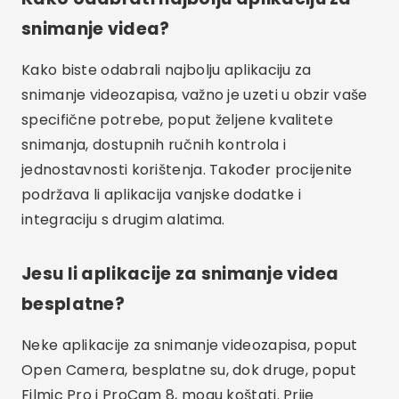
videozapisi najbolje moguće kvalitete.
Zaključak
Zaključno, odabir prave aplikacije za snimanje
videozapisa može značajno utjecati na kvalitetu i
jednostavnost bilježenja posebnih trenutaka. Od
besplatnih opcija i opcija otvorenog koda do
profesionalnih aplikacija s naprednom
funkcionalnošću, postoji alat za svaku potrebu.
Isprobajte neke od aplikacija spomenutih u ovom
članku i saznajte koja najbolje ispunjava vaša
očekivanja i ciljeve snimanja. Ulaganje u dobru
aplikaciju za snimanje videozapisa ključno je kako
bi vaši videozapisi bili visoke kvalitete i imali
željeni učinak.