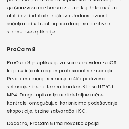
ovu aplikaciju popularnim izborom među
korisnicima iPhonea koji traže profesionalnu
kvalitetu svojih snimaka.
DROZD PJEVAČ
MAVIS je aplikacija za snimanje videa za iOS koja
nudi naprednu funkcionalnost za filmaše i video
profesionalce. Prvo, omogućuje 4K snimanje sa
širokim rasponom ručnih kontrola, uključujući
fokus, ekspoziciju i ravnotežu bijele boje. Drugo,
aplikacija podržava snimanje pri različitim
brzinama kadrova, što vam omogućuje snimanje
usporenih ili ubrzanih videozapisa.
Oglašavanje - SpotAds
Dodatno, MAVIS nudi podršku za profesionalne