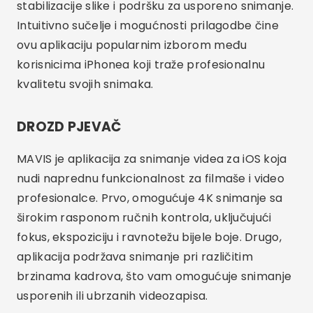
dodatke kao što su vanjski mikrofoni i monitori.
Sučelje je vrlo prilagodljivo, što korisnicima
omogućuje prilagođavanje postavki prema
njihovim željama. Kvaliteta snimanja i preciznost
kontrola čine ovu aplikaciju izvrsnim izborom za
snimanje visokokvalitetnih videozapisa.
Osnovne značajke u
aplikacijama za video
snimanje
Prilikom odabira aplikacije za snimanje
videozapisa važno je uzeti u obzir neke bitne
značajke. Prvo, mogućnost ručnog upravljanja
ekspozicijom, fokusom i balansom bijele boje