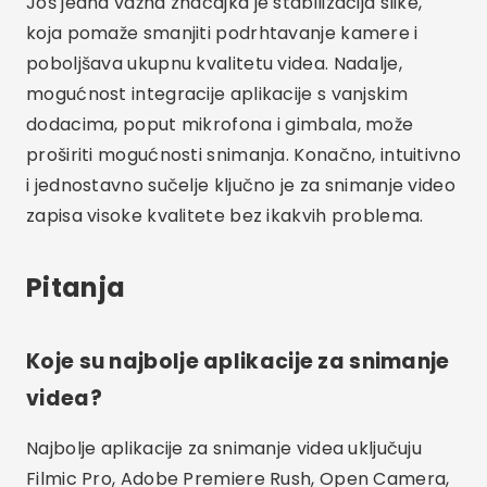
snimanja u visokoj razlučivosti. To rezultira
kvalitetnijim videozapisima i većom
profesionalnošću.
Kako odabrati najbolju aplikaciju za
snimanje videa?
Kako biste odabrali najbolju aplikaciju za
snimanje videozapisa, važno je uzeti u obzir vaše
specifične potrebe, poput željene kvalitete
snimanja, dostupnih ručnih kontrola i
jednostavnosti korištenja. Također procijenite
podržava li aplikacija vanjske dodatke i
integraciju s drugim alatima.