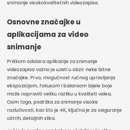
Koje su najbolje aplikacije za snimanje
videa?
Najbolje aplikacije za snimanje videa uključuju
Filmic Pro, Adobe Premiere Rush, Open Camera,
ProCam 8 i MAVIS. Svaki nudi specifične funkcije
koje mogu odgovarati različitim potrebama i
stilovima snimanja.
Zašto koristiti određenu aplikaciju za
snimanje videozapisa?
Korištenje namjenske aplikacije za snimanje
videozapisa daje vam veću kontrolu nad
parametrima snimanja kao što su ekspozicija,
fokus i ravnoteža bijele boje, kao i omogućavanje