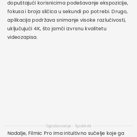
dopuštajući korisnicima podešavanje ekspozicije,
fokusa i broja sličica u sekundi po potrebi. Drugo,
aplikacija podržava snimanje visoke razlučivosti,
uključujući 4K, što jamči izvrsnu kvalitetu
videozapisa.
Oglašavanje - SpotAds
Nadalje, Filmic Pro ima intuitivno sučelje koje ga
čini lakim za korištenje čak i početnicima. Još
jedna velika prednost je mogućnost integracije
aplikacije s drugim alatima i dodacima za
snimanje, poput gimbala i vanjskih mikrofona.
Zbog toga je Filmic Pro popularan izbor među
filmašima i kreatorima sadržaja koji traže
kvalitetu i fleksibilnost.
Adobe Premiere Rush