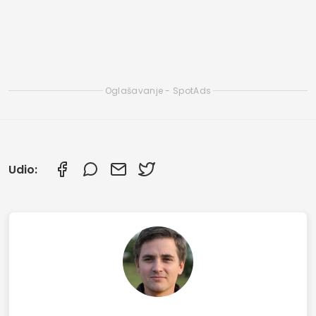
Besplatne offline aplikacije za gledanje
korejskih drama
Besplatna aplikacija za gledanje filmova online