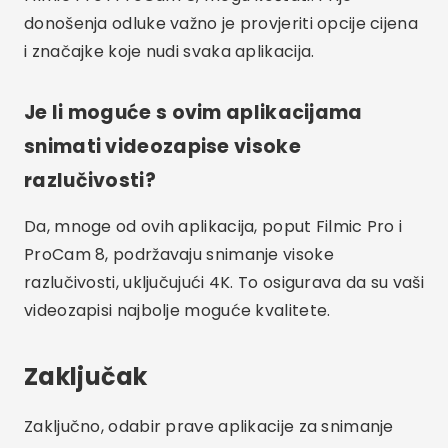
Oglašavanje - SpotAds
Udio:
Rodrigo Oliveira
Autor web stranice Crismob.