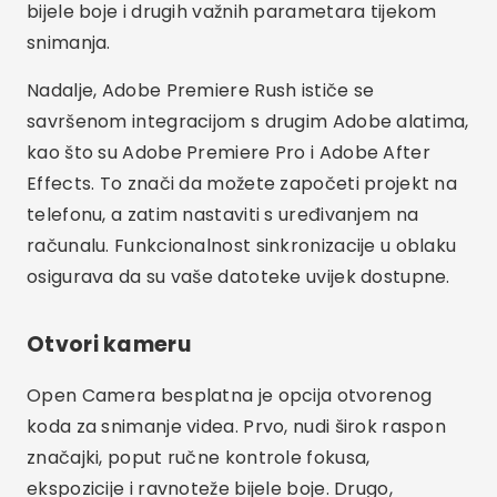
Otvori kameru
Open Camera besplatna je opcija otvorenog
koda za snimanje videa. Prvo, nudi širok raspon
značajki, poput ručne kontrole fokusa,
ekspozicije i ravnoteže bijele boje. Drugo,
aplikacija podržava snimanje visoke razlučivosti i
omogućuje prilagodbu raznih postavki kao što su
bitrate i razlučivost.
Oglašavanje - SpotAds
Osim toga, Open Camera je visoko
konfigurabilna, dopuštajući korisnicima da
prilagode gotovo svaki aspekt video snimanja. To
ga čini izvrsnim izborom za one koji žele moćan