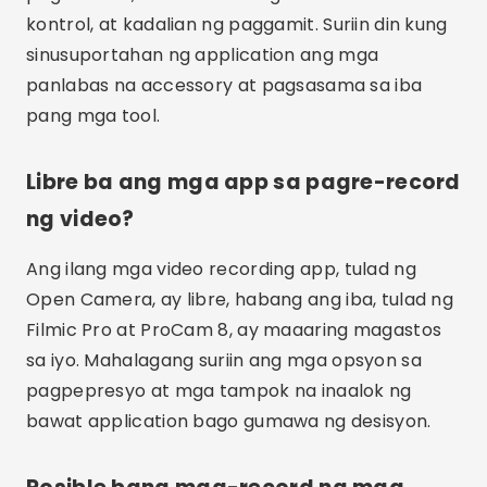
Sa konklusyon, ang pagpili ng tamang app para
sa pag-record ng mga video ay maaaring
gumawa ng malaking pagkakaiba sa kalidad at
kadalian ng pagkuha ng mga espesyal na
sandali. Mula sa libre at open-source na mga
opsyon hanggang sa mga propesyonal na app
na may advanced na functionality, mayroong
tool para sa bawat pangangailangan. Subukan
ang ilan sa mga app na binanggit sa artikulong
ito at alamin kung alin ang pinakamahusay na
nakakatugon sa iyong mga inaasahan at
pagtatala ng mga layunin. Ang pamumuhunan sa
isang mahusay na app sa pag-record ng video
ay mahalaga upang matiyak na ang iyong mga
video ay mataas ang kalidad at magkaroon ng