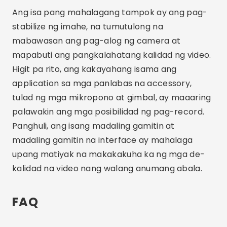
Bakit gumamit ng partikular na app sa
pag-record ng video?
Ang paggamit ng nakalaang video recording app
ay nagbibigay sa iyo ng higit na kontrol sa mga
parameter ng pag-record gaya ng exposure,
focus, at white balance, pati na rin ang
pagpapahintulot para sa pagkuha ng mataas na
resolution. Nagreresulta ito sa mas mahusay na
kalidad ng mga video at higit na
propesyonalismo.
Paano pumili ng pinakamahusay na
app upang mag-record ng mga
video?