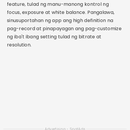
ayusin ang halos lahat ng aspeto ng pag-record
ng video. Ginagawa nitong isang mahusay na
pagpipilian para sa mga nais ng isang malakas
na tool nang walang karagdagang gastos. Ang
pagiging simple ng interface at ang kawalan ng
mga ad ay iba pang mga positibong punto ng
application na ito.
ProCam 8
Ang ProCam 8 ay isang video recording app
para sa iOS na nag-aalok ng malawak na hanay
ng mga propesyonal na feature. Una,
pinapayagan nito ang pag-record sa 4K at
sinusuportahan ang pagkuha ng mga video sa
mga format tulad ng HEVC at MP4. Pangalawa,