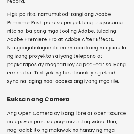
sync na laging naa-access ang iyong mga file.
Buksan ang Camera
Ang Open Camera ay isang libre at open-source
na opsyon para sa pag-record ng video. Una,
nag-aalok ito ng malawak na hanay ng mga
feature, tulad ng manu-manong kontrol ng
focus, exposure at white balance. Pangalawa,
sinusuportahan ng app ang high definition na
pag-record at pinapayagan ang pag-customize
ng iba't ibang setting tulad ng bitrate at
resolution.
Advertising - SpotAds
Bukod pa rito, ang Open Camera ay lubos na na-
configure, na nagpapahintulot sa mga user na