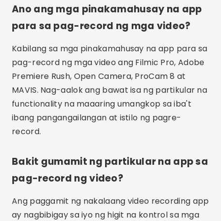
Upang piliin ang pinakamahusay na app para sa
pag-record ng mga video, mahalagang
isaalang-alang ang iyong mga partikular na
pangangailangan, gaya ng nais na kalidad ng
pag-record, available na mga manual na
kontrol, at kadalian ng paggamit. Suriin din kung
sinusuportahan ng application ang mga
panlabas na accessory at pagsasama sa iba
pang mga tool.
Libre ba ang mga app sa pagre-record
ng video?
Ang ilang mga video recording app, tulad ng
Open Camera, ay libre, habang ang iba, tulad ng