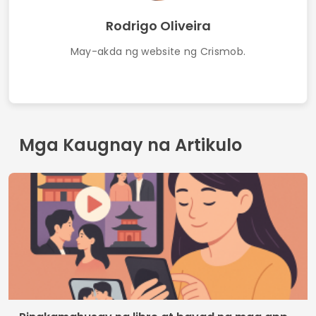
online
Mga Tuntunin ng Paggamit
Makipag-ugnayan
Patakaran sa Privacy
Kung sino tayo
© 2026 Crismob