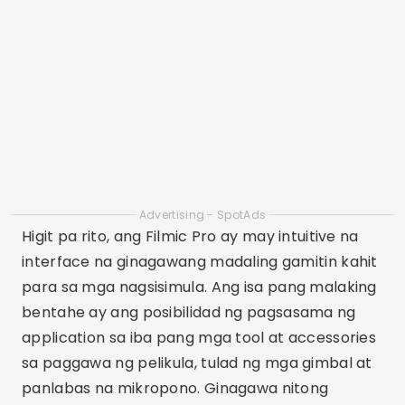
Higit pa rito, ang Filmic Pro ay may intuitive na
interface na ginagawang madaling gamitin kahit
para sa mga nagsisimula. Ang isa pang malaking
bentahe ay ang posibilidad ng pagsasama ng
application sa iba pang mga tool at accessories
sa paggawa ng pelikula, tulad ng mga gimbal at
panlabas na mikropono. Ginagawa nitong
popular ang Filmic Pro sa mga gumagawa ng
pelikula at tagalikha ng nilalaman na
naghahanap ng kalidad at kakayahang
umangkop.
Adobe Premiere Rush
Ang Adobe Premiere Rush ay isang application
na pinagsasama ang pag-record at pag-edit ng