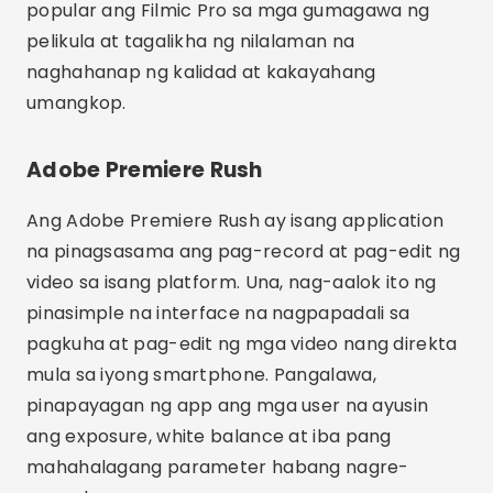
video sa isang platform. Una, nag-aalok ito ng
pinasimple na interface na nagpapadali sa
pagkuha at pag-edit ng mga video nang direkta
mula sa iyong smartphone. Pangalawa,
pinapayagan ng app ang mga user na ayusin
ang exposure, white balance at iba pang
mahahalagang parameter habang nagre-
record.
Higit pa rito, namumukod-tangi ang Adobe
Premiere Rush para sa perpektong pagsasama
nito sa iba pang mga tool ng Adobe, tulad ng
Adobe Premiere Pro at Adobe After Effects.
Nangangahulugan ito na maaari kang magsimula
ng isang proyekto sa iyong telepono at
pagkatapos ay magpatuloy sa pag-edit sa iyong
computer. Tinitiyak ng functionality ng cloud