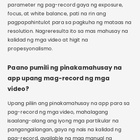
Filmic Pro at ProCam 8, ay maaaring magastos
sa iyo. Mahalagang suriin ang mga opsyon sa
pagpepresyo at mga tampok na inaalok ng
bawat application bago gumawa ng desisyon.
Posible bang mag-record ng mga
high-resolution na video gamit ang
mga application na ito?
Oo, marami sa mga app na ito, tulad ng Filmic
Pro at ProCam 8, ay sumusuporta sa high-
resolution na pag-record, kabilang ang 4K.
Tinitiyak nito na ang iyong mga video ay nasa
pinakamahusay na kalidad na posible.
Konklusyon