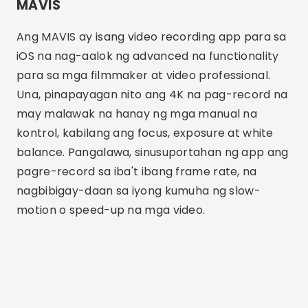
setting ayon sa kanilang mga kagustuhan. Ang
kalidad ng pag-record at katumpakan ng mga
kontrol ay ginagawang isang mahusay na
pagpipilian ang app na ito para sa pag-record
ng mga de-kalidad na video.
Mahahalagang Tampok sa
Mga Application sa Pagre-
record ng Video
Kapag pumipili ng app para mag-record ng mga
video, mahalagang isaalang-alang ang ilang
mahahalagang feature. Una, ang kakayahang
manu-manong kontrolin ang exposure, focus at
white balance ay maaaring gumawa ng