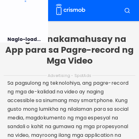
Pular
para
Menu
Busca
o
conteúdo
Ang 5 Pinakamahusay na
Naglo-load...
App para sa Pagre-record ng
Mga Video
Advertising - SpotAds
Sa pagsulong ng teknolohiya, ang pagre-record
ng mga de-kalidad na video ay naging
accessible sa sinumang may smartphone. Kung
gusto mong lumikha ng nilalaman para sa social
media, magdokumento ng mga espesyal na
sandali o kahit na gumawa ng mga propesyonal
na video, mayroong ilang mga application na