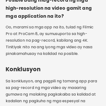
nais na epekto.
Advertising - SpotAds
Ibahagi:
Rodrigo Oliveira
May-akda ng website ng Crismob.