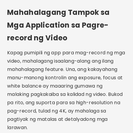
upang matiyak na makakakuha ka ng mga de-
kalidad na video nang walang anumang abala.
FAQ
Ano ang mga pinakamahusay na app
para sa pag-record ng mga video?
Kabilang sa mga pinakamahusay na app para sa
pag-record ng mga video ang Filmic Pro, Adobe
Premiere Rush, Open Camera, ProCam 8 at
MAVIS. Nag-aalok ang bawat isa ng partikular na
functionality na maaaring umangkop sa iba't
ibang pangangailangan at istilo ng pagre-
record.