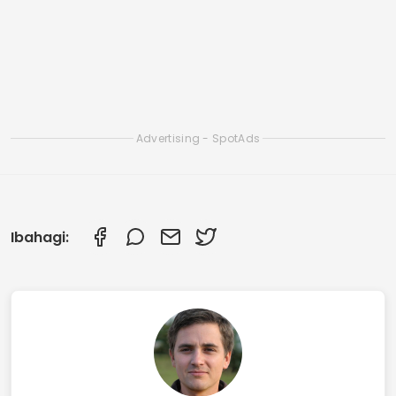
Mga libreng offline na app para sa panonood
ng mga K-drama
Libreng app para manood ng mga pelikula