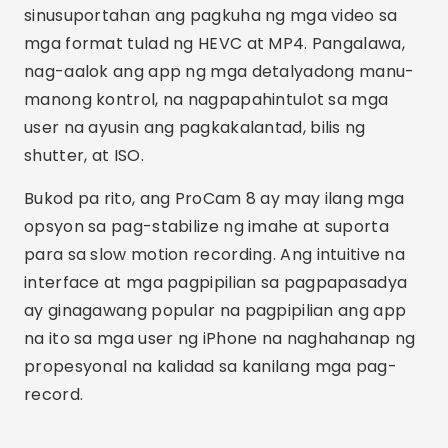
Ang MAVIS ay isang video recording app para sa
iOS na nag-aalok ng advanced na functionality
para sa mga filmmaker at video professional.
Una, pinapayagan nito ang 4K na pag-record na
may malawak na hanay ng mga manual na
kontrol, kabilang ang focus, exposure at white
balance. Pangalawa, sinusuportahan ng app ang
pagre-record sa iba't ibang frame rate, na
nagbibigay-daan sa iyong kumuha ng slow-
motion o speed-up na mga video.
Advertising - SpotAds
Bukod pa rito, nag-aalok ang MAVIS ng suporta
para sa mga propesyonal na accessory tulad ng
mga panlabas na mikropono at monitor. Ang
interface ay lubos na napapasadya, na
nagpapahintulot sa mga user na ayusin ang mga