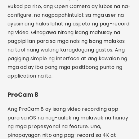
nag-aalok ang app ng mga detalyadong manu-
manong kontrol, na nagpapahintulot sa mga
user na ayusin ang pagkakalantad, bilis ng
shutter, at ISO.
Bukod pa rito, ang ProCam 8 ay may ilang mga
opsyon sa pag-stabilize ng imahe at suporta
para sa slow motion recording. Ang intuitive na
interface at mga pagpipilian sa pagpapasadya
ay ginagawang popular na pagpipilian ang app
na ito sa mga user ng iPhone na naghahanap ng
propesyonal na kalidad sa kanilang mga pag-
record.
MAVIS