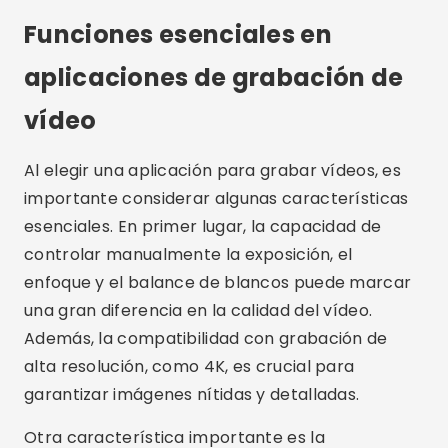
controlar manualmente la exposición, el
enfoque y el balance de blancos puede marcar
una gran diferencia en la calidad del vídeo.
Además, la compatibilidad con grabación de
alta resolución, como 4K, es crucial para
garantizar imágenes nítidas y detalladas.
Otra característica importante es la
estabilización de imagen, que ayuda a reducir el
movimiento de la cámara y mejora la calidad
general del video. Además, la capacidad de
integrar la aplicación con accesorios externos,
como micrófonos y cardanes, puede ampliar las
posibilidades de grabación. Por último, una
interfaz intuitiva y fácil de usar es esencial para
garantizar que puedas capturar vídeos de alta
calidad sin ningún problema.