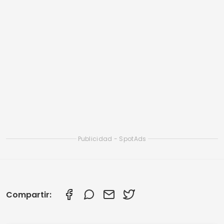
Publicidad - SpotAds
Compartir:
Rodrigo Oliveira
Autor del sitio web Crismob.