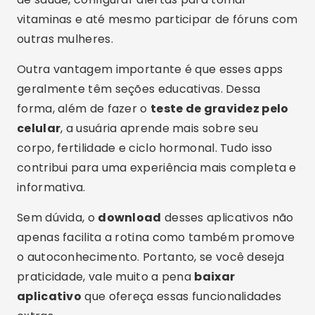
Conclusão
Em resumo, fazer um
teste de gravidez pelo
celular
nunca foi tão simples e acessível. Com a
ajuda de aplicativos como Flo, Clue, Period
Tracker, Ovia e Premom, é possível acompanhar
sintomas, ciclos e sinais de forma segura e
prática. Isso, claro, sem substituir um teste
clínico, mas como ferramenta complementar
poderosa.
Sendo assim, se você está em busca de um
teste de gravidez online confiável
, essas
opções são ideais. Lembre-se de que é
fundamental escolher apps bem avaliados e
com bons recursos. Para facilitar, é só
baixar