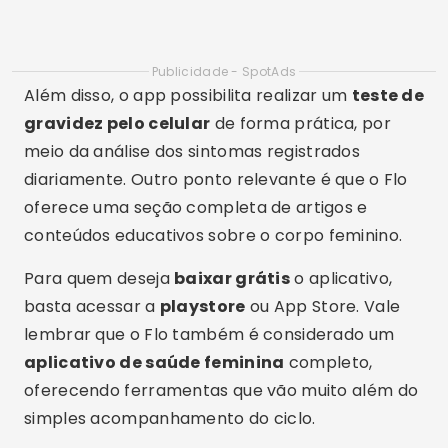
Para quem deseja
baixar grátis
o aplicativo,
basta acessar a
playstore
ou App Store. Vale
lembrar que o Flo também é considerado um
aplicativo de saúde feminina
completo,
oferecendo ferramentas que vão muito além do
simples acompanhamento do ciclo.
Clue: Calendário Menstrual
Em segundo lugar, temos o
Clue
, um app muito
confiável e utilizado por milhões de mulheres no
mundo todo. O principal diferencial do Clue é a
clareza dos gráficos e previsões baseadas em
inteligência artificial. Ele também é bastante
procurado por quem busca um bom
app para