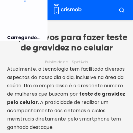
Pular
para
Menu
Busca
o
conteúdo
5 aplicativos para fazer teste
Carregando...
de gravidez no celular
Publicidade - SpotAds
Atualmente, a tecnologia tem facilitado diversos
aspectos do nosso dia a dia, inclusive na área da
saúde. Um exemplo disso é o crescente número
de mulheres que buscam por
teste de gravidez
pelo celular
. A praticidade de realizar um
acompanhamento dos sintomas e ciclos
menstruais diretamente pelo smartphone tem
ganhado destaque.