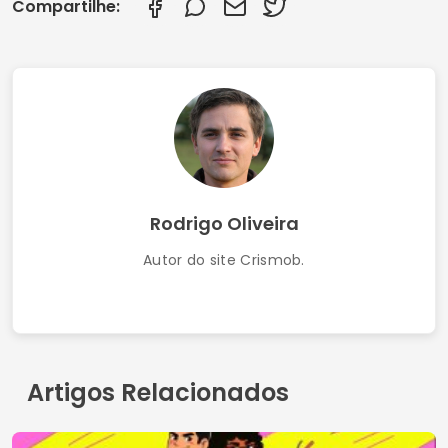
Melhores Aplicativos Gratuitos de Tradução
com Recurso de IA
Termos de Uso
Contato
Política de Privacidade
Quem somos