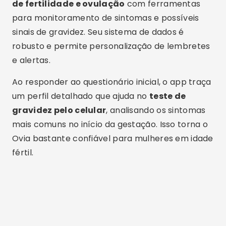
sobre saúde feminina.
Premom: Ovulação e
Fertilidade
Por fim, temos o
Premom
, um app muito usado
por mulheres que estão tentando engravidar.
Ele é um excelente
aplicativo de saúde
feminina
, que oferece gráficos de temperatura
basal, registro de sintomas e análise da
ovulação. Com isso, também serve como um
ótimo
app para ciclo menstrual e gravidez
.
O Premom também conta com uma função que
permite simular um
teste de gravidez pelo
celular
, com base nas informações fornecidas