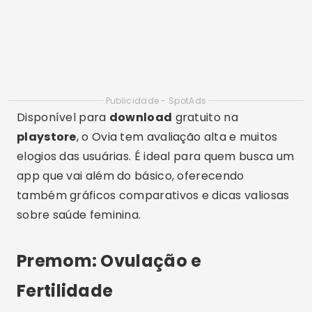
pelo usuário. Ainda que não substitua um exame
laboratorial, ele é muito útil para acompanhar
possíveis sintomas de forma organizada.
Você pode
baixar grátis
o Premom
diretamente da
playstore
e começar agora
mesmo a usar os recursos avançados do
aplicativo. É uma excelente alternativa para
quem quer algo além do básico, especialmente
se estiver monitorando sua fertilidade com
atenção.
Funcionalidades adicionais
dos aplicativos de teste de
gravidez