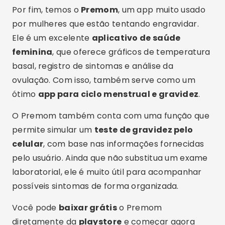
Além das funções básicas, como calendário
menstrual e registro de sintomas, muitos desses
apps oferecem funcionalidades extras. Por
exemplo, é possível sincronizar com dispositivos
de saúde, configurar alertas para tomar
vitaminas e até mesmo participar de fóruns com
outras mulheres.
Outra vantagem importante é que esses apps
geralmente têm seções educativas. Dessa
forma, além de fazer o
teste de gravidez pelo
celular
, a usuária aprende mais sobre seu
corpo, fertilidade e ciclo hormonal. Tudo isso
contribui para uma experiência mais completa e
informativa.