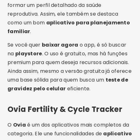
sinais de gravidez. Seu sistema de dados é
robusto e permite personalização de lembretes
e alertas.
Ao responder ao questionário inicial, o app traça
um perfil detalhado que ajuda no
teste de
gravidez pelo celular
, analisando os sintomas
mais comuns no início da gestação. Isso torna o
Ovia bastante confiável para mulheres em idade
fértil.
Publicidade - SpotAds
Disponível para
download
gratuito na
playstore
, o Ovia tem avaliação alta e muitos
elogios das usuárias. É ideal para quem busca um
app que vai além do básico, oferecendo
também gráficos comparativos e dicas valiosas