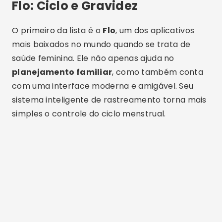
Flo: Ciclo e Gravidez
O primeiro da lista é o
Flo
, um dos aplicativos
mais baixados no mundo quando se trata de
saúde feminina. Ele não apenas ajuda no
planejamento familiar
, como também conta
com uma interface moderna e amigável. Seu
sistema inteligente de rastreamento torna mais
simples o controle do ciclo menstrual.
Publicidade - SpotAds
Além disso, o app possibilita realizar um
teste de
gravidez pelo celular
de forma prática, por
meio da análise dos sintomas registrados
diariamente. Outro ponto relevante é que o Flo
oferece uma seção completa de artigos e
conteúdos educativos sobre o corpo feminino.