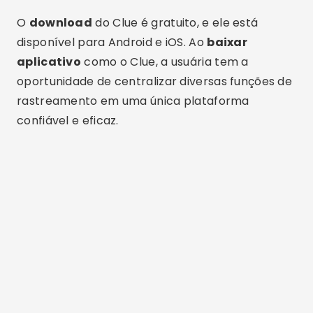
Period Tracker – Meu
Calendário
Outra excelente opção é o
Period Tracker
,
também conhecido como “Meu Calendário”.
Este app é voltado tanto para o controle do
ciclo quanto para a identificação de sintomas
típicos da gestação. Com isso, ele atua como um
aplicativo para acompanhar sintomas de
gravidez
de forma prática.
Com design simples e funcionalidades objetivas,
o app permite registrar emoções, dor,
sangramentos e outros detalhes que ajudam a
formar um perfil detalhado da saúde
reprodutiva. Assim, ele também se destaca