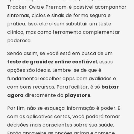
Rodrigo Oliveira
Autor do site Crismob.
Artigos Relacionados