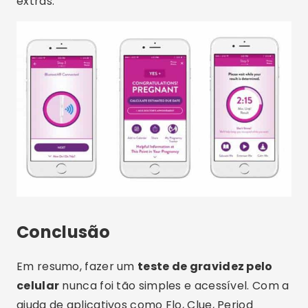
agora
diretamente da
playstore
.
Por fim, não se esqueça: informação é poder. E
com os aplicativos certos, você poderá tomar
decisões mais conscientes sobre sua saúde.
Então aproveite as opções acima e comece
agora mesmo a testar aquela que melhor se
encaixa no seu perfil.
Publicidade - SpotAds
Compartilhe: