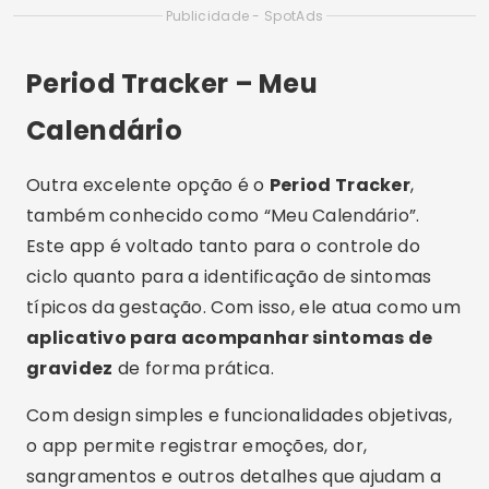
como um bom
aplicativo para planejamento
familiar
.
Se você quer
baixar agora
o app, é só buscar
na
playstore
. O uso é gratuito, mas há funções
premium para quem deseja recursos adicionais.
Ainda assim, mesmo a versão gratuita já oferece
uma base sólida para quem busca um
teste de
gravidez pelo celular
eficiente.
Ovia Fertility & Cycle Tracker
O
Ovia
é um dos aplicativos mais completos da
categoria. Ele une funcionalidades de
aplicativo
de fertilidade e ovulação
com ferramentas
para monitoramento de sintomas e possíveis