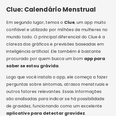
saber se estou grávida
.
Logo que você instala o app, ele começa a fazer
perguntas sobre sintomas, atrasos menstruais e
outros fatores relevantes. Essas informações
são analisadas para indicar se há possibilidade
de gravidez, funcionando como um excelente
aplicativo para detectar gravidez
.
O
download
do Clue é gratuito, e ele está
disponível para Android e iOS. Ao
baixar
aplicativo
como o Clue, a usuária tem a
oportunidade de centralizar diversas funções de
rastreamento em uma única plataforma
confiável e eficaz.
Publicidade - SpotAds