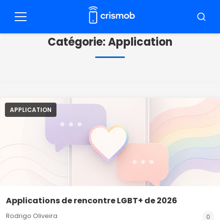
Pular
pour
Menu
Reche
le
Catégorie:
Application
contenu
APPLICATION
Applications de rencontre LGBT+ de 2026
Rodrigo Oliveira
0