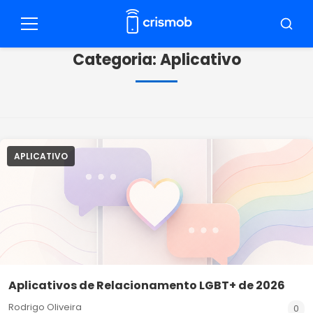
Pular
para
Menu
Busca
o
Categoria:
Aplicativo
conteúdo
APLICATIVO
Aplicativos de Relacionamento LGBT+ de 2026
Rodrigo Oliveira
0