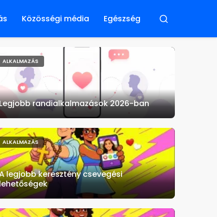
ás
Közösségi média
Egészség
Buscar
ALKALMAZÁS
Legjobb randialkalmazások 2026-ban
ALKALMAZÁS
A legjobb keresztény csevegési
lehetőségek