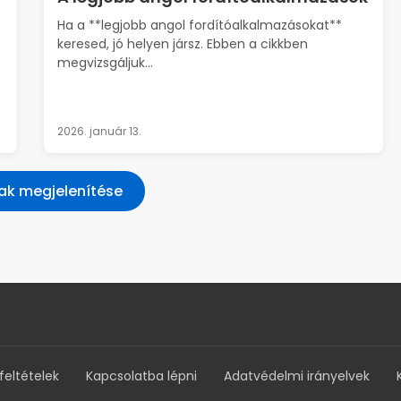
Ha a **legjobb angol fordítóalkalmazásokat**
keresed, jó helyen jársz. Ebben a cikkben
megvizsgáljuk...
2026. január 13.
ak megjelenítése
feltételek
Kapcsolatba lépni
Adatvédelmi irányelvek