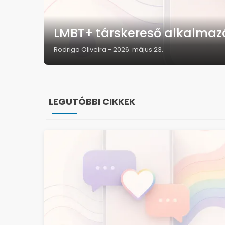
LMBT+ társkereső alkalma
Rodrigo Oliveira
-
2026. május 23.
LEGUTÓBBI CIKKEK