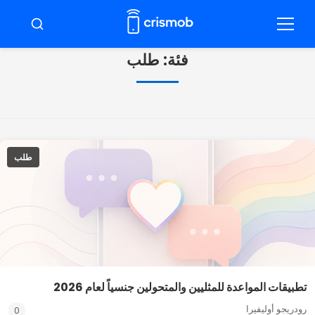
ضغط
لى
قائمة
ابحث
طعام
لمحتوى
فئة:
طلب
طلب
تطبيقات المواعدة للمثليين والمتحولين جنسياً لعام 2026
رودريجو أوليفيرا
0