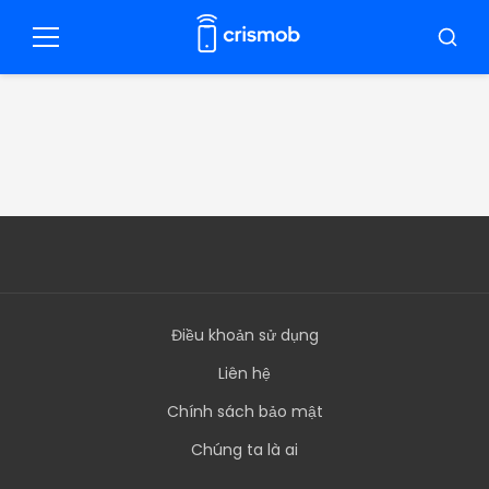
Pular
cho
Thực
Tìm
đơn
kiếm
nội
dung
Điều khoản sử dụng
Liên hệ
Chính sách bảo mật
Chúng ta là ai