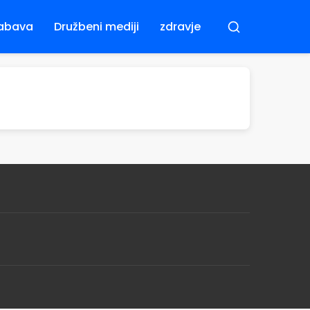
abava
Družbeni mediji
zdravje
Iskanje