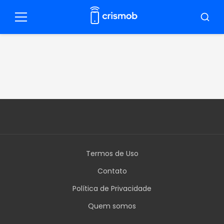
Pular
para
Menu
Busca
o
conteúdo
Termos de Uso
Contato
Política de Privacidade
Quem somos