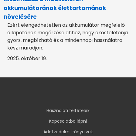
akkumulátorának élettartamának
növelésére
Ezért elengedhetetlen az akkumulátor megfelelő
állapotának megőrzése ahhoz, hogy okostelefonja
gyors, megbízható és a mindennapi használatra
kész maradjon.
2025. október 19.
Használati feltételek
Kapcsolatba lépni
Adatvédelmi irányelvek