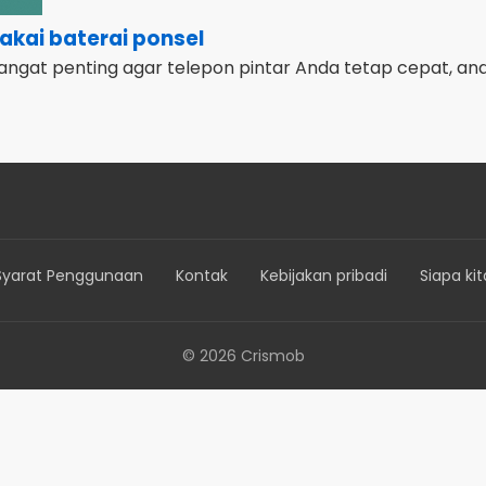
akai baterai ponsel
angat penting agar telepon pintar Anda tetap cepat, and
Syarat Penggunaan
Kontak
Kebijakan pribadi
Siapa kit
© 2026 Crismob