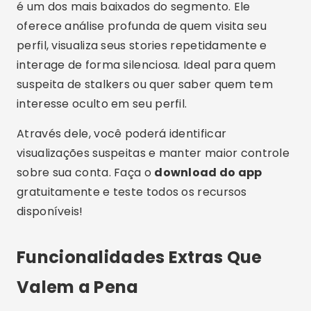
sociais com estratégia, além de garantir mais
segurança ao saber quem está acompanhando
seu conteúdo.
Conclusão
Em resumo, utilizar um
aplicativo para
descobrir quem está visitando sua rede
social
é uma forma inteligente de entender sua
audiência, proteger sua privacidade e aumentar
seu desempenho online. Com tantas opções
disponíveis para
baixar aplicativo
gratuito e
funcional, não há motivo para ficar no escuro
sobre quem está observando seu perfil.
Portanto, aproveite essa seleção, escolha o app