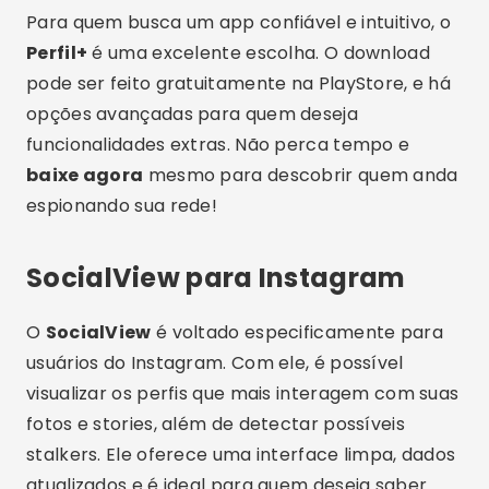
SocialView para Instagram
O
SocialView
é voltado especificamente para
usuários do Instagram. Com ele, é possível
visualizar os perfis que mais interagem com suas
fotos e stories, além de detectar possíveis
stalkers. Ele oferece uma interface limpa, dados
atualizados e é ideal para quem deseja saber
mais sobre sua audiência.
Você pode
baixar grátis
esse aplicativo na loja
oficial do seu celular. Com poucos toques, você
terá acesso a relatórios completos e
detalhados. O download é leve, e o app não
compromete o desempenho do dispositivo.
Publicidade - SpotAds