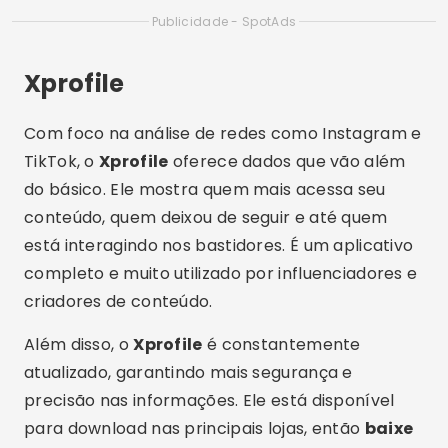
FollowMeter
Simples, direto e funcional: o
FollowMeter
é
excelente para quem quer saber quem visualizou
seu perfil, deixou de seguir ou tem interações
secretas. Ele possui gráficos interativos,
estatísticas detalhadas e notificações em
tempo real.
Se você quer um app confiável e fácil de usar, o
FollowMeter
é a solução. Você pode
baixar
grátis
agora mesmo e começar a monitorar
sua rede social como um verdadeiro profissional.
Está disponível tanto na PlayStore quanto na
App Store.