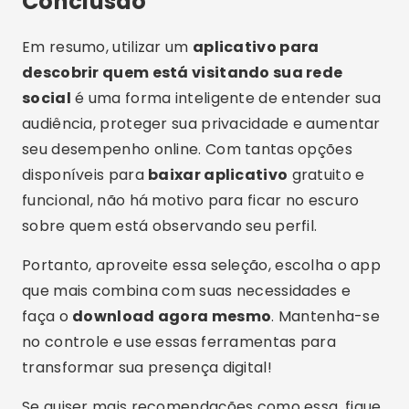
Rodrigo Oliveira
Autor do site Crismob.
Artigos Relacionados