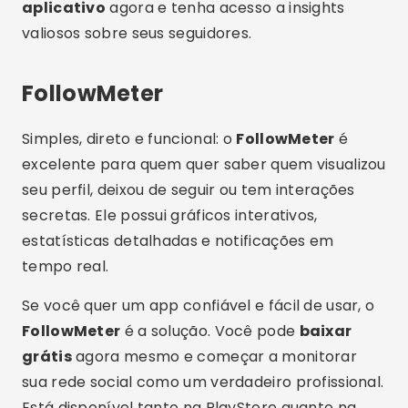
Publicidade - SpotAds
InStalker
Fechando a lista com chave de ouro, o
InStalker
é um dos mais baixados do segmento. Ele
oferece análise profunda de quem visita seu
perfil, visualiza seus stories repetidamente e
interage de forma silenciosa. Ideal para quem
suspeita de stalkers ou quer saber quem tem
interesse oculto em seu perfil.
Através dele, você poderá identificar
visualizações suspeitas e manter maior controle
sobre sua conta. Faça o
download do app
gratuitamente e teste todos os recursos