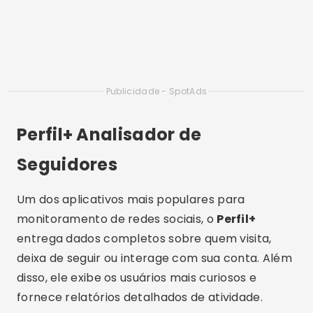
Um dos aplicativos mais populares para
monitoramento de redes sociais, o
Perfil+
entrega dados completos sobre quem visita,
deixa de seguir ou interage com sua conta. Além
disso, ele exibe os usuários mais curiosos e
fornece relatórios detalhados de atividade.
Para quem busca um app confiável e intuitivo, o
Perfil+
é uma excelente escolha. O download
pode ser feito gratuitamente na PlayStore, e há
opções avançadas para quem deseja
funcionalidades extras. Não perca tempo e
baixe agora
mesmo para descobrir quem anda
espionando sua rede!