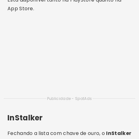
disponíveis!
Funcionalidades Extras Que
Valem a Pena
Além de mostrar quem visita seu perfil, muitos
desses aplicativos oferecem outras ferramentas
úteis como:
Relatórios de engajamento e alcance
Análise de seguidores fantasmas
Identificação de melhores horários para
postar
Alertas sobre unfollows e bloqueios
Esses recursos ajudam você a crescer nas redes