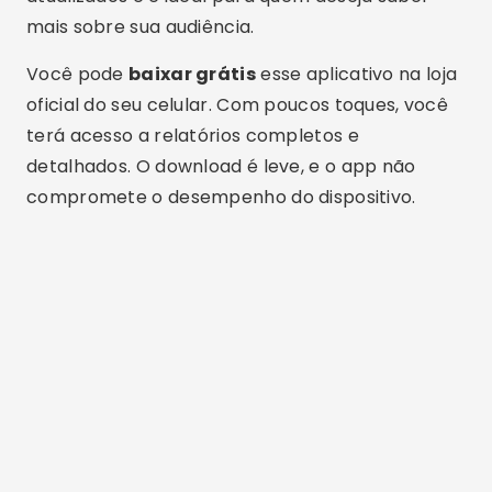
Xprofile
Com foco na análise de redes como Instagram e
TikTok, o
Xprofile
oferece dados que vão além
do básico. Ele mostra quem mais acessa seu
conteúdo, quem deixou de seguir e até quem
está interagindo nos bastidores. É um aplicativo
completo e muito utilizado por influenciadores e
criadores de conteúdo.
Além disso, o
Xprofile
é constantemente
atualizado, garantindo mais segurança e
precisão nas informações. Ele está disponível
para download nas principais lojas, então
baixe
aplicativo
agora e tenha acesso a insights
valiosos sobre seus seguidores.