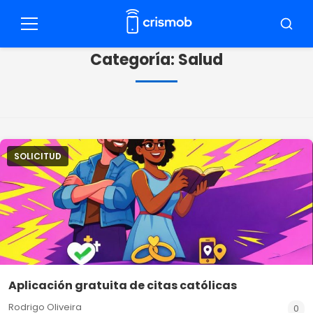
Pulsar
para
Menú
Busca
el
Categoría:
Salud
contenido
SOLICITUD
Aplicación gratuita de citas católicas
Rodrigo Oliveira
0