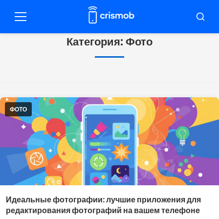
Pular
para
Меню
Буска
o
Категория:
Фото
conteúdo
ФОТО
Идеальные фотографии: лучшие приложения для
редактирования фотографий на вашем телефоне