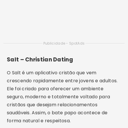
cristão
Em geral, os aplicativos de bate papo cristão
oferecem funcionalidades pensadas
especialmente para esse público. Entre elas,
destacam-se filtros por denominação religiosa,
localização, faixa etária e objetivos de
relacionamento. Assim, o usuário ganha mais
controle sobre quem deseja conhecer.
Além disso, muitos desses apps contam com
sistemas de verificação, denúncias e moderação
ativa. Dessa maneira, ao fazer o
download
e
começar a usar, o usuário se sente mais seguro
para conversar, criar vínculos e até planejar
encontros futuros com mais tranquilidade.