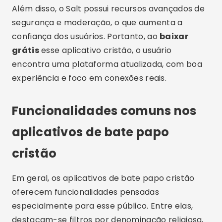
Outro ponto importante é que a maioria desses
aplicativos está disponível para
baixar
aplicativo
tanto em Android quanto iOS.
Portanto, basta acessar a
PlayStore
, realizar o
download grátis
e começar a utilizar
imediatamente, sem complicações.
Dicas para aproveitar melhor
um aplicativo de bate papo
cristão
Primeiramente, é fundamental preencher o
perfil com sinceridade, destacando seus valores,
fé e objetivos. Assim, o aplicativo consegue
sugerir conexões mais compatíveis. Além disso,