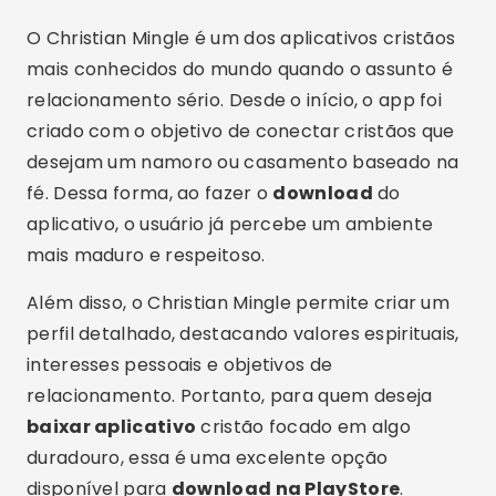
Além disso, o Christian Mingle permite criar um
perfil detalhado, destacando valores espirituais,
interesses pessoais e objetivos de
relacionamento. Portanto, para quem deseja
baixar aplicativo
cristão focado em algo
duradouro, essa é uma excelente opção
disponível para
download na PlayStore
.
Divino Amor
O Divino Amor é um aplicativo brasileiro voltado
exclusivamente para cristãos que buscam um
relacionamento sério. Assim, ele se destaca por
reunir pessoas que valorizam princípios como
respeito, fé e compromisso. Logo após
baixar
agora
o app, o usuário encontra perfis