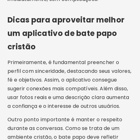
valores. Atualmente, existem diversas opções
disponíveis para
download
, cada uma com suas
características e funcionalidades específicas,
atendendo diferentes perfis de usuários.
Portanto, se você busca um relacionamento
sério, respeitoso e guiado por princípios cristãos,
vale a pena
baixar aplicativo
diretamente na
PlayStore
e começar essa nova jornada. Afinal,
com as ferramentas certas, encontrar alguém
especial pode estar apenas a um clique de
distância.
Publicidade - SpotAds
Etiquetas:
android
,
aplicativo
,
aplicativo gratis
,
celular
,
ios
,
namoro
,
namoro cristao
,
relacionamento