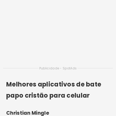
Publicidade - SpotAds
Melhores aplicativos de bate
papo cristão para celular
Christian Mingle
O Christian Mingle é um dos aplicativos cristãos
mais conhecidos do mundo quando o assunto é
relacionamento sério. Desde o início, o app foi
criado com o objetivo de conectar cristãos que
desejam um namoro ou casamento baseado na
fé. Dessa forma, ao fazer o
download
do
aplicativo, o usuário já percebe um ambiente
mais maduro e respeitoso.