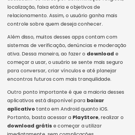
usar fotos reais e uma descrição clara aumenta
a confiança e o interesse de outros usuários.
Outro ponto importante é manter o respeito
durante as conversas. Como se trata de um
ambiente cristão, o bate papo deve refletir
princípios como empatia, paciência e
honestidade. Dessa forma, as conexões tendem
a ser mais saudáveis e duradouras após
baixar
agora
o aplicativo.
Conclusão
Em resumo, utilizar um
aplicativo de bate papo
cristão
é uma excelente alternativa para quem
deseja conhecer pessoas com a mesma fé e