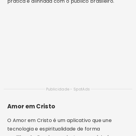
igreja e objetivos. Assim, o bate papo se torna
mais profundo e significativo, indo além de
conversas rasas.
Além disso, o aplicativo possui filtros inteligentes
que ajudam a encontrar pessoas próximas, o que
aumenta as chances de um encontro real.
Portanto, ao
baixar aplicativo
Amor em Cristo
na
PlayStore
, o usuário investe em uma
experiência mais direcionada e segura.
CrossPaths
O CrossPaths é um aplicativo cristão moderno
que funciona de forma semelhante a outros
apps populares, porém com foco exclusivo em
cristãos. Dessa forma, o usuário pode curtir