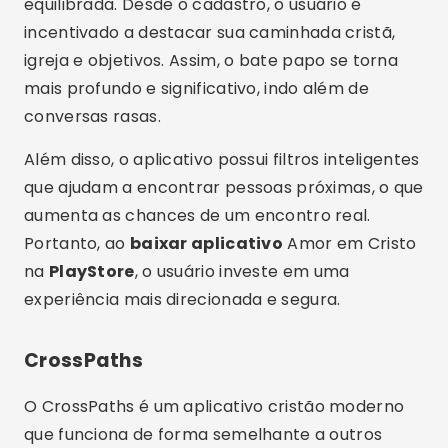
perfis e iniciar conversas apenas quando há
interesse mútuo, tornando o bate papo mais
eficiente.
Além disso, o CrossPaths incentiva conexões
baseadas em fé e valores compartilhados.
Portanto, quem deseja
download
de um app
cristão com interface simples e dinâmica pode
baixar agora
o CrossPaths gratuitamente na
PlayStore
.
Publicidade - SpotAds
Salt – Christian Dating
O Salt é um aplicativo cristão que vem
crescendo rapidamente entre jovens e adultos.