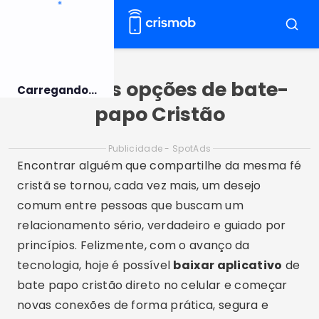
Pular
para
Menu
Busca
o
conteúdo
Melhores opções de bate-
Carregando...
papo Cristão
Publicidade - SpotAds
Encontrar alguém que compartilhe da mesma fé
cristã se tornou, cada vez mais, um desejo
comum entre pessoas que buscam um
relacionamento sério, verdadeiro e guiado por
princípios. Felizmente, com o avanço da
tecnologia, hoje é possível
baixar aplicativo
de
bate papo cristão direto no celular e começar
novas conexões de forma prática, segura e