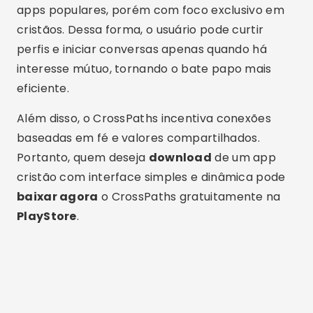
Ele foi criado para oferecer um ambiente
seguro, moderno e totalmente voltado para
cristãos que desejam relacionamentos
saudáveis. Assim, o bate papo acontece de
forma natural e respeitosa.
Além disso, o Salt possui recursos avançados de
segurança e moderação, o que aumenta a
confiança dos usuários. Portanto, ao
baixar
grátis
esse aplicativo cristão, o usuário
encontra uma plataforma atualizada, com boa
experiência e foco em conexões reais.
Funcionalidades comuns nos
aplicativos de bate papo