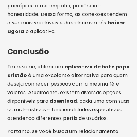
Compartilhe:
Rodrigo Oliveira
Autor do site Crismob.
Artigos Relacionados