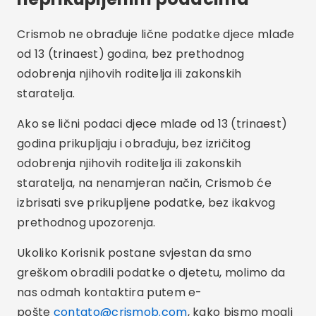
Crismob ne obrađuje lične podatke djece mlađe
od 13 (trinaest) godina, bez prethodnog
odobrenja njihovih roditelja ili zakonskih
staratelja.
Ako se lični podaci djece mlađe od 13 (trinaest)
godina prikupljaju i obrađuju, bez izričitog
odobrenja njihovih roditelja ili zakonskih
staratelja, na nenamjeran način, Crismob će
izbrisati sve prikupljene podatke, bez ikakvog
prethodnog upozorenja.
Ukoliko Korisnik postane svjestan da smo
greškom obradili podatke o djetetu, molimo da
nas odmah kontaktira putem e-
pošte
contato@crismob.com
, kako bismo mogli