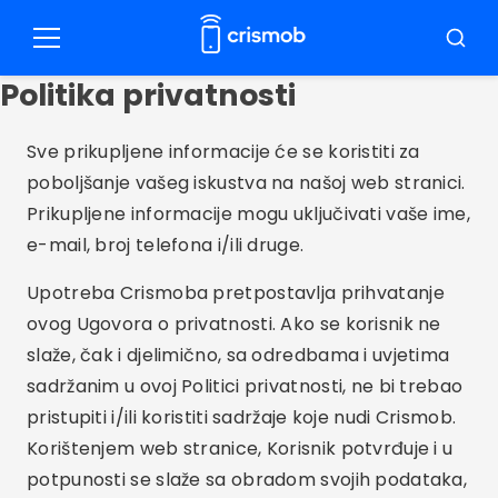
Pular
za
Meni
Pretraž
sadržaj
Politika privatnosti
Sve prikupljene informacije će se koristiti za
poboljšanje vašeg iskustva na našoj web stranici.
Prikupljene informacije mogu uključivati vaše ime,
e-mail, broj telefona i/ili druge.
Upotreba Crismoba pretpostavlja prihvatanje
ovog Ugovora o privatnosti. Ako se korisnik ne
slaže, čak i djelimično, sa odredbama i uvjetima
sadržanim u ovoj Politici privatnosti, ne bi trebao
pristupiti i/ili koristiti sadržaje koje nudi Crismob.
Korištenjem web stranice, Korisnik potvrđuje i u
potpunosti se slaže sa obradom svojih podataka,