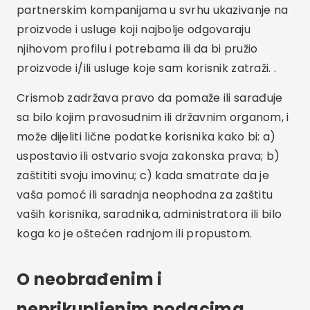
partnerskim kompanijama u svrhu ukazivanje na
proizvode i usluge koji najbolje odgovaraju
njihovom profilu i potrebama ili da bi pružio
proizvode i/ili usluge koje sam korisnik zatraži. .
Crismob zadržava pravo da pomaže ili sarađuje
sa bilo kojim pravosudnim ili državnim organom, i
može dijeliti lične podatke korisnika kako bi: a)
uspostavio ili ostvario svoja zakonska prava; b)
zaštititi svoju imovinu; c) kada smatrate da je
vaša pomoć ili saradnja neophodna za zaštitu
vaših korisnika, saradnika, administratora ili bilo
koga ko je oštećen radnjom ili propustom.
O neobrađenim i
neprikupljenim podacima