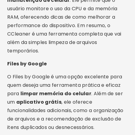
O Files by Google é uma opção excelente para
quem deseja uma ferramenta prática e eficaz
para
limpar memória do celular
. Além de ser
um
aplicativo grátis
, ele oferece
funcionalidades adicionais, como a organização
de arquivos e a recomendação de exclusão de
itens duplicados ou desnecessários.
Outra grande vantagem do Files by Google é
que ele é leve e não ocupa muito espaço no
dispositivo, tornando-se ideal para aparelhos
com capacidade de armazenamento limitada.
Além disso, ele contribui para a
otimização de
celular
ao liberar memória de forma
automática, melhorando assim o desempenho
do aparelho de maneira contínua.