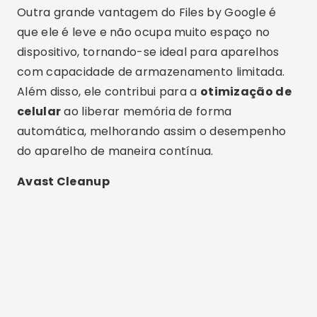
Avast Cleanup
Publicidade - SpotAds
O Avast Cleanup é mais uma excelente
alternativa para quem busca um
aplicativo
grátis
para
limpar memória do celular
.
Desenvolvido pela renomada empresa de
segurança Avast, este aplicativo oferece uma
interface amigável e uma série de
funcionalidades focadas na
manutenção de
celular
.
Além de remover arquivos desnecessários, o
Avast Cleanup permite ao usuário realizar uma
limpeza profunda, eliminando caches e dados de
aplicativos que não são mais utilizados. Isso não
apenas ajuda a
liberar espaço no celular
, mas