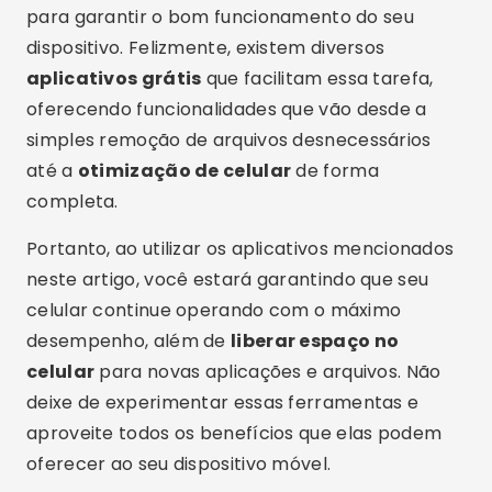
Etiquetas:
aplicativo
,
celular
,
limpeza
,
memória
Compartilhe:
Rodrigo Oliveira
Autor do site Crismob.