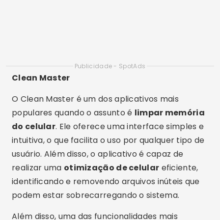
do celular
. Ele oferece uma interface simples e
intuitiva, o que facilita o uso por qualquer tipo de
usuário. Além disso, o aplicativo é capaz de
realizar uma
otimização de celular
eficiente,
identificando e removendo arquivos inúteis que
podem estar sobrecarregando o sistema.
Além disso, uma das funcionalidades mais
interessantes do Clean Master é a sua
capacidade de
acelerar celular
através da
liberação de memória RAM. Isso significa que o
dispositivo terá um desempenho melhor,
principalmente ao utilizar aplicativos mais
pesados, como jogos e editores de vídeo.
Portanto, o Clean Master é uma excelente
escolha para quem busca um
aplicativo grátis
que realmente faz a diferença.