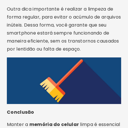
aplicativos grátis
que facilitam essa tarefa,
oferecendo funcionalidades que vão desde a
simples remoção de arquivos desnecessários
até a
otimização de celular
de forma
completa.
Portanto, ao utilizar os aplicativos mencionados
neste artigo, você estará garantindo que seu
celular continue operando com o máximo
desempenho, além de
liberar espaço no
celular
para novas aplicações e arquivos. Não
deixe de experimentar essas ferramentas e
aproveite todos os benefícios que elas podem
oferecer ao seu dispositivo móvel.
Publicidade - SpotAds