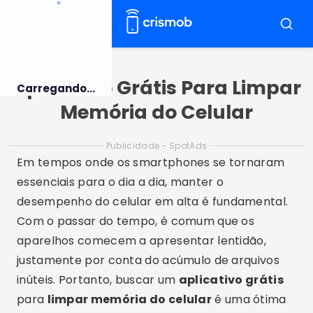
Pular
para
Menu
Busca
o
conteúdo
Aplicativo Grátis Para Limpar
Carregando...
Memória do Celular
Publicidade - SpotAds
Em tempos onde os smartphones se tornaram
essenciais para o dia a dia, manter o
desempenho do celular em alta é fundamental.
Com o passar do tempo, é comum que os
aparelhos comecem a apresentar lentidão,
justamente por conta do acúmulo de arquivos
inúteis. Portanto, buscar um
aplicativo grátis
para
limpar memória do celular
é uma ótima