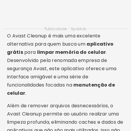
também melhora o desempenho geral do
dispositivo, tornando-o mais ágil e responsivo.
Norton Clean
O Norton Clean, desenvolvido pela Norton, é
outro
aplicativo grátis
que merece destaque
quando o assunto é
limpar memória do
celular
. Este aplicativo se concentra na
remoção de arquivos temporários e
desnecessários, ajudando a
liberar espaço no
celular
e, consequentemente, a melhorar o
desempenho do dispositivo.
Além de sua funcionalidade básica de limpeza, o
Norton Clean também oferece recursos para a
otimização de celular
, como a exclusão de
APKs antigos e a desinstalação de aplicativos