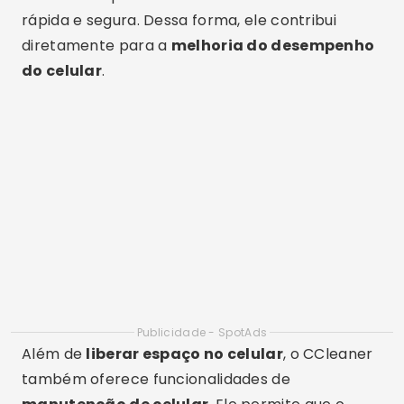
Publicidade - SpotAds
Além de
liberar espaço no celular
, o CCleaner
também oferece funcionalidades de
manutenção de celular
. Ele permite que o
usuário monitore o uso da CPU e da memória
RAM, oferecendo dicas de como melhorar a
performance do dispositivo. Em resumo, o
CCleaner é uma ferramenta completa que vai
além da simples limpeza de arquivos
temporários.
Files by Google