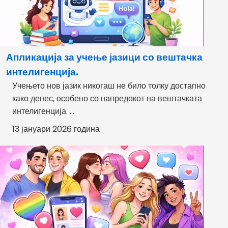
Апликација за учење јазици со вештачка
интелигенција.
Учењето нов јазик никогаш не било толку достапно
како денес, особено со напредокот на вештачката
интелигенција. ...
13 јануари 2026 година