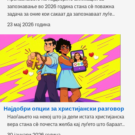
запознавање во 2026 година стана сè поважна
задача за оние кои сакаат да запознаваат луѓе...
23 мај 2026 година
Најдобри опции за христијански разговор
Наоѓањето на некој што ја дели истата христијанска
вера стана сè почеста желба кај луѓето што бараат...
30 јануари 2026 година