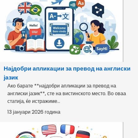
Најдобри апликации за превод на англиски
јазик
Ако барате **најдобри апликации за превод на
англиски јазик**, сте на вистинското место. Во оваа
статија, ќе истражиме...
13 јануари 2026 година