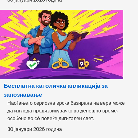
Бесплатна католичка апликација за
запознавање
Наоѓањето сериозна врска базирана на вера може
да изгледа предизвикувачко во денешно време,
особено во сè повеќе дигитален свет.
30 јануари 2026 година