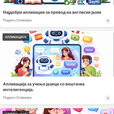
Најдобри апликации за превод на англиски јазик
Родриго Оливеира
0
АПЛИКАЦИЈА
Апликација за учење јазици со вештачка
интелигенција.
Родриго Оливеира
0