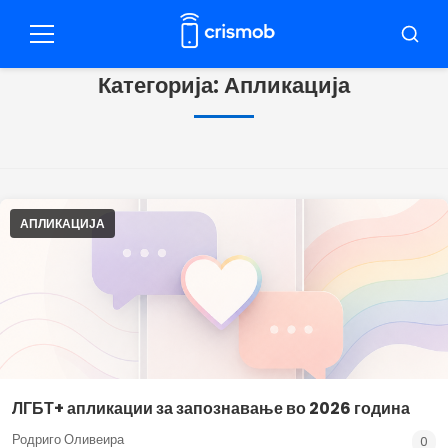
Пулар
за
Мени
Барај
содржина
Категорија:
Апликација
АПЛИКАЦИЈА
ЛГБТ+ апликации за запознавање во 2026 година
Родриго Оливеира
0