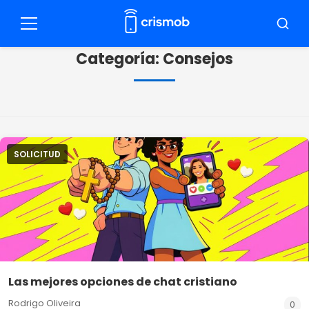
Pulsar
para
Menú
Busca
el
Categoría:
Consejos
contenido
SOLICITUD
Las mejores opciones de chat cristiano
Rodrigo Oliveira
0