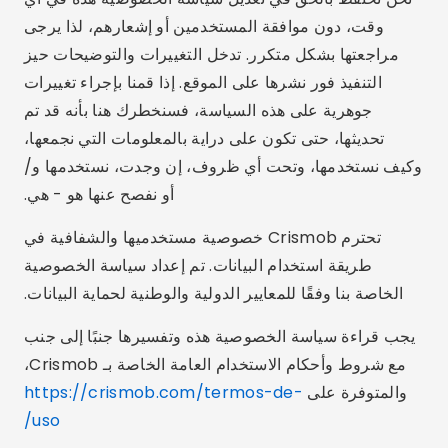
وقت، دون موافقة المستخدمين أو إشعارهم، لذا يرجى
مراجعتها بشكل متكرر. تدخل التغييرات والتوضيحات حيز
التنفيذ فور نشرها على الموقع. إذا قمنا بإجراء تغييرات
جوهرية على هذه السياسة، فسنخطرك هنا بأنه قد تم
تحديثها، حتى تكون على دراية بالمعلومات التي نجمعها،
وكيف نستخدمها، وتحت أي ظروف، إن وجدت، نستخدمها و/
أو نفصح عنها هو - هي.
تحترم Crismob خصوصية مستخدميها والشفافية في
طريقة استخدام البيانات. تم إعداد سياسة الخصوصية
الخاصة بنا وفقًا للمعايير الدولية والوطنية لحماية البيانات.
يجب قراءة سياسة الخصوصية هذه وتفسيرها جنبًا إلى جنب
مع شروط وأحكام الاستخدام العامة الخاصة بـ Crismob،
والمتوفرة على
https://crismob.com/termos-de-
uso/