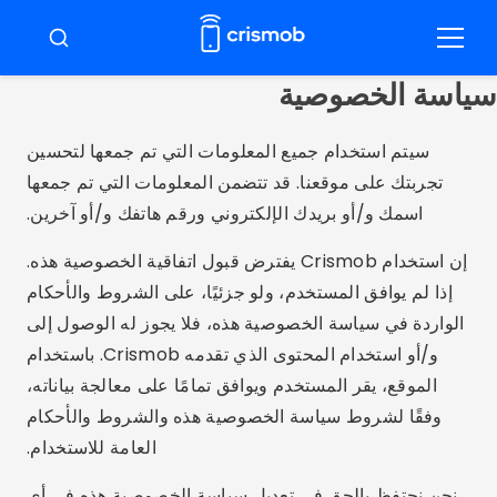
ضغط
لى
قائمة
ابحث
طعام
لمحتوى
سياسة الخصوصية
سيتم استخدام جميع المعلومات التي تم جمعها لتحسين
تجربتك على موقعنا. قد تتضمن المعلومات التي تم جمعها
اسمك و/أو بريدك الإلكتروني ورقم هاتفك و/أو آخرين.
إن استخدام Crismob يفترض قبول اتفاقية الخصوصية هذه.
إذا لم يوافق المستخدم، ولو جزئيًا، على الشروط والأحكام
الواردة في سياسة الخصوصية هذه، فلا يجوز له الوصول إلى
و/أو استخدام المحتوى الذي تقدمه Crismob. باستخدام
الموقع، يقر المستخدم ويوافق تمامًا على معالجة بياناته،
وفقًا لشروط سياسة الخصوصية هذه والشروط والأحكام
العامة للاستخدام.
نحن نحتفظ بالحق في تعديل سياسة الخصوصية هذه في أي