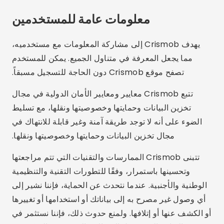
معلومات عامة للمستخدمين
يهدف Crismob إلى مشاركة المعلومات مع مستخدميه،
مما يجعل المعرفة في متناول الجميع. يمكن للمستخدم
تصفح موقع Crismob دون الحاجة للتسجيل مسبقاً.
تتبع Crismob معايير ومعايير الأمان الدولية في مجال
تخزين البيانات وحمايتها وخصوصيتها ونقلها، مع تسليط
الضوء على أنه لا توجد طريقة آمنة وغير قابلة للانتهاك في
مجال تخزين البيانات وحمايتها وخصوصيتها ونقلها.
تتبنى Crismob الممارسات والتقنيات التي تتم مراجعتها
وتحسينها باستمرار، وفقًا للتطورات التقنية والتنظيمية
الوطنية والأجنبية. عندما نتحدث عن الحماية، فإننا نشير إلى
أي وصول غير مصرح به إلى بياناتك أو استخدامها أو تغييرها
أو الكشف عنها أو إتلافها. ولمنع حدوث ذلك، فإننا نستثمر في