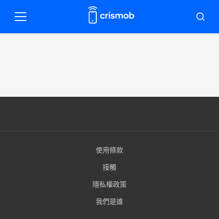
跳
到
選
布
內
單
斯
卡
容
使用條款
接觸
隱私權政策
我們是誰