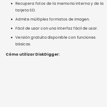
Recupera fotos de la memoria interna y de la
tarjeta SD.
Admite múltiples formatos de imagen.
Fácil de usar con una interfaz fácil de usar.
Versión gratuita disponible con funciones
básicas.
Cómo utilizar DiskDigger:
Publicidad - SpotAds
Descargue la aplicación DiskDigger de Google
Play Store.
Abra la aplicación y seleccione la opción
"Iniciar escaneo de fotografías básico".
Elija la partición de la que desea recuperar