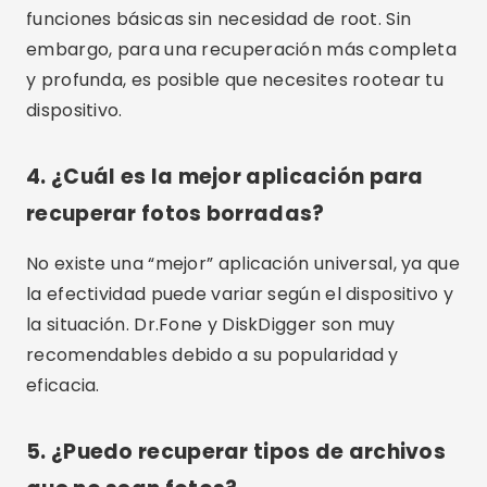
acceso completo. Consulta las opciones
disponibles para elegir la que mejor se adapta a
tus necesidades.
Conclusión
Recuperar fotos borradas puede ser un proceso
sencillo y eficaz si se utilizan las aplicaciones
adecuadas. Aplicaciones como DiskDigger,
Dr.Fone, PhotoRec, Undeleter y EaseUS
MobiSaver ofrecen soluciones confiables para
recuperar sus preciadas fotografías. Cada una
de estas aplicaciones tiene sus propias
características y ventajas, permitiéndole elegir
la mejor opción para sus necesidades