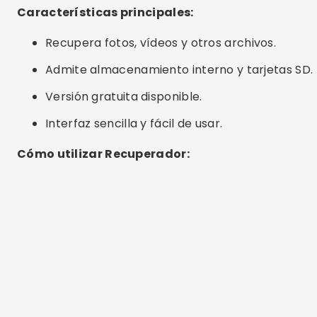
recuperadas.
EaseUS MobiSaver
EaseUS MobiSaver es una aplicación confiable
para recuperar fotos perdidas y otros datos en
dispositivos Android e iOS. Ofrece una interfaz
fácil de usar y un proceso de recuperación
eficiente, lo que la convierte en una opción
popular entre los usuarios.
Características principales:
Recupera fotos, contactos, mensajes y otros
datos.
Compatible con Android e iOS.