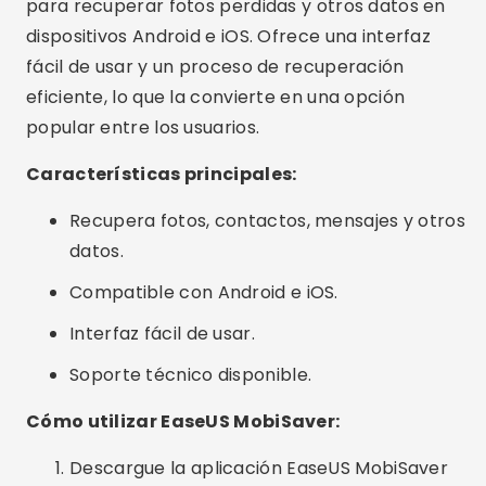
1. ¿Son seguras estas aplicaciones?
Sí, todas las aplicaciones mencionadas se
utilizan ampliamente y se consideran seguras.
Sin embargo, siempre se recomienda descargar
aplicaciones de fuentes confiables como Google
Play Store o Apple App Store.
2. ¿Puedo recuperar fotos que fueron
borradas hace mucho tiempo?
La posibilidad de recuperar fotos eliminadas
depende de varios factores, como el tiempo
transcurrido desde la eliminación y si se han
escrito nuevos datos en la misma ubicación.
Aplicaciones como DiskDigger y Dr.Fone son
efectivas para recuperar fotos recientes.