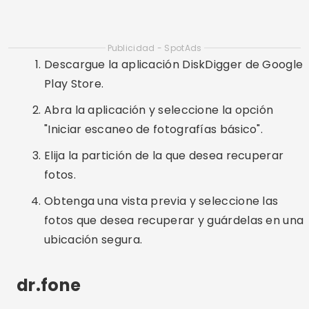
fotos.
Obtenga una vista previa y seleccione las
fotos que desea recuperar y guárdelas en una
ubicación segura.
dr.fone
Dr.Fone es una aplicación multifuncional que
ofrece varias herramientas para administrar y
recuperar datos desde su teléfono inteligente.
Entre sus características, la recuperación de
fotografías es una de las más destacadas. La
aplicación está disponible para dispositivos
Android e iOS y es ampliamente utilizada debido
a su efectividad y facilidad de uso.