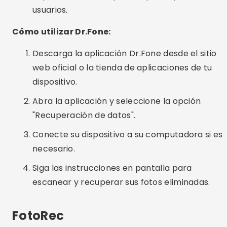
Conecte su dispositivo a su computadora si es
necesario.
Siga las instrucciones en pantalla para
escanear y recuperar sus fotos eliminadas.
FotoRec
PhotoRec es una herramienta gratuita y de
código abierto para recuperar fotos y otros
tipos de archivos. Aunque tiene una interfaz más
técnica, es sumamente eficaz en la
recuperación de datos. Se puede utilizar en
múltiples sistemas operativos, incluidos
Windows, Mac y Linux.
Características principales: