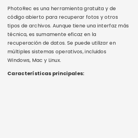
Publicidad - SpotAds
Admite una amplia gama de formatos de
archivos.
Funciona en múltiples sistemas operativos.
Altamente eficaz para recuperar fotografías
de discos duros, tarjetas de memoria y
dispositivos USB.
Gratis y de código abierto.
Cómo utilizar PhotoRec:
Descargue PhotoRec del sitio web oficial.
Extraiga los archivos y abra PhotoRec en su
computadora.
Seleccione la unidad o partición donde se