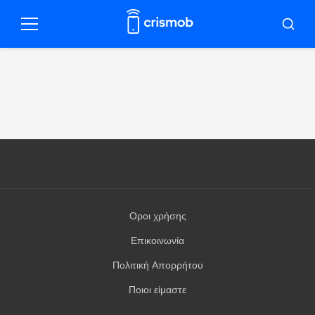
Pulár
para
Μενού
Μπού
o
conteúdo
Οροι χρήσης
Επικοινωνία
Πολιτική Απορρήτου
Ποιοι είμαστε