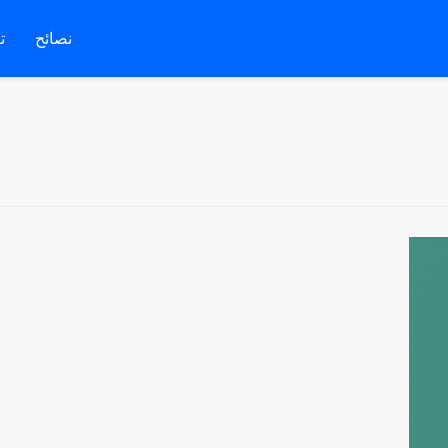
نصائح
ت